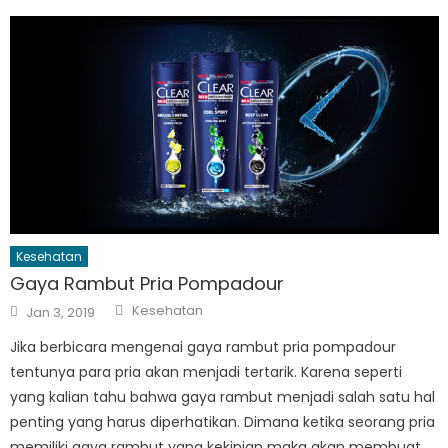
Kesehatan
Gaya Rambut Pria Pompadour
Author
Posted
Kesehatan
Jan 3, 2019
on
Jika berbicara mengenai gaya rambut pria pompadour
tentunya para pria akan menjadi tertarik. Karena seperti
yang kalian tahu bahwa gaya rambut menjadi salah satu hal
penting yang harus diperhatikan. Dimana ketika seorang pria
memiliki gaya rambut yang kekinian maka akan membuat