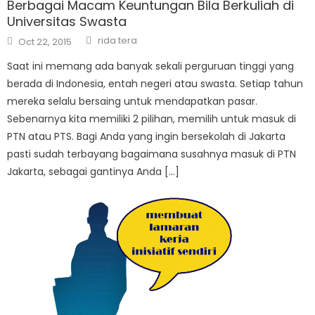
Berbagai Macam Keuntungan Bila Berkuliah di
Universitas Swasta
Author
Posted
rida tera
Oct 22, 2015
on
Saat ini memang ada banyak sekali perguruan tinggi yang
berada di Indonesia, entah negeri atau swasta. Setiap tahun
mereka selalu bersaing untuk mendapatkan pasar.
Sebenarnya kita memiliki 2 pilihan, memilih untuk masuk di
PTN atau PTS. Bagi Anda yang ingin bersekolah di Jakarta
pasti sudah terbayang bagaimana susahnya masuk di PTN
Jakarta, sebagai gantinya Anda […]