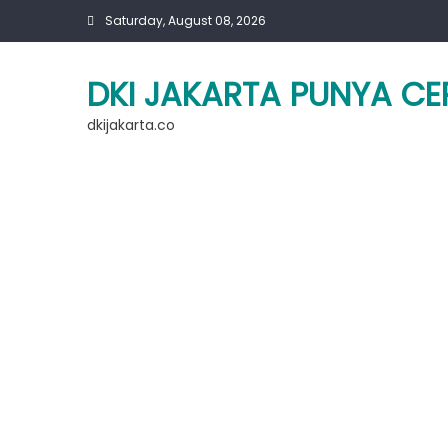
Skip
Saturday, August 08, 2026
to
content
DKI JAKARTA PUNYA CE
dkijakarta.co