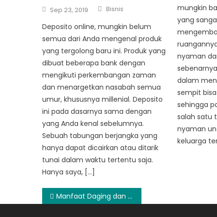
Author
Posted
mungkin ba
Bisnis
Sep 23, 2019
on
yang sangat
Deposito online, mungkin belum
mengembang
semua dari Anda mengenal produk
ruangannya 
yang tergolong baru ini. Produk yang
nyaman dan
dibuat beberapa bank dengan
sebenarnya 
mengikuti perkembangan zaman
dalam mena
dan menargetkan nasabah semua
sempit bisa
umur, khususnya millenial. Deposito
sehingga p
ini pada dasarnya sama dengan
salah satu
yang Anda kenal sebelumnya.
nyaman un
Sebuah tabungan berjangka yang
keluarga ter
hanya dapat dicairkan atau ditarik
tunai dalam waktu tertentu saja.
Hanya saya, […]
Post
Manfaat Daging dan Dampak Positifnya bagi Tubuh
navigation