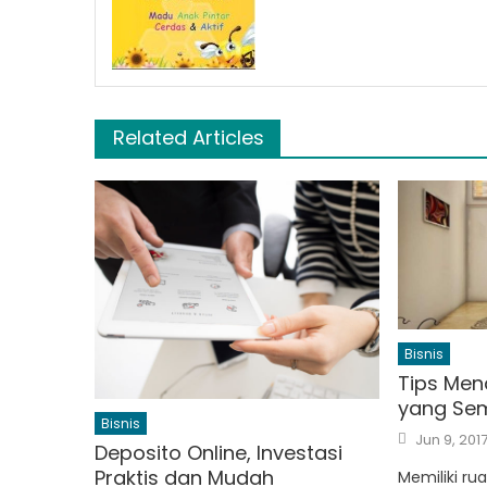
Related Articles
Bisnis
Tips Men
yang Sem
Bisnis
Posted
Jun 9, 201
on
Deposito Online, Investasi
Praktis dan Mudah
Memiliki r