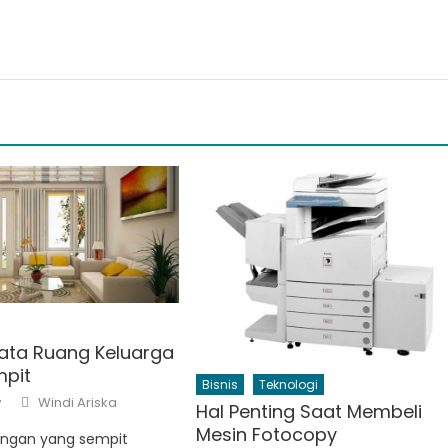
ata Ruang Keluarga
pit
Bisnis
Teknologi
Author
Windi Ariska
7
Hal Penting Saat Membeli
Mesin Fotocopy
uangan yang sempit