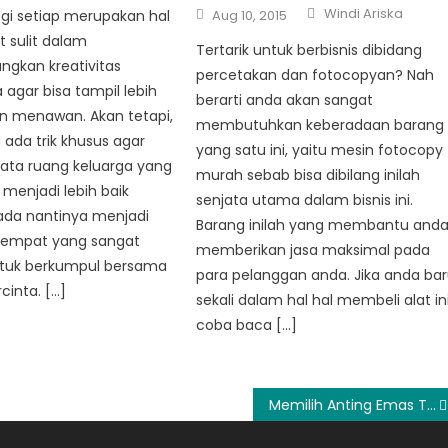
Author
Posted
Windi Ariska
gi setiap merupakan hal
Aug 10, 2015
on
 sulit dalam
Tertarik untuk berbisnis dibidang
kan kreativitas
percetakan dan fotocopyan? Nah
agar bisa tampil lebih
berarti anda akan sangat
 menawan. Akan tetapi,
membutuhkan keberadaan barang
ada trik khusus agar
yang satu ini, yaitu mesin fotocopy
ta ruang keluarga yang
murah sebab bisa dibilang inilah
 menjadi lebih baik
senjata utama dalam bisnis ini.
ada nantinya menjadi
Barang inilah yang membantu and
 tempat yang sangat
memberikan jasa maksimal pada
tuk berkumpul bersama
para pelanggan anda. Jika anda ba
cinta. […]
sekali dalam hal hal membeli alat ini
coba baca […]
Memilih Anting Emas Terbaru yang Tepat Untuk Gaya Sehari-hari