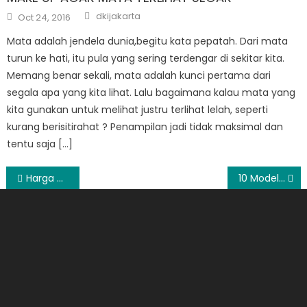
Author
Posted
dkijakarta
Oct 24, 2016
on
Mata adalah jendela dunia,begitu kata pepatah. Dari mata
turun ke hati, itu pula yang sering terdengar di sekitar kita.
Memang benar sekali, mata adalah kunci pertama dari
segala apa yang kita lihat. Lalu bagaimana kalau mata yang
kita gunakan untuk melihat justru terlihat lelah, seperti
kurang berisitirahat ? Penampilan jadi tidak maksimal dan
tentu saja […]
Post
Harga Cincin Tunangan Emas Terbaru 2024
10 Model Cincin Pernikahan yang Bisa Anda Jadikan Inspirasi
navigation