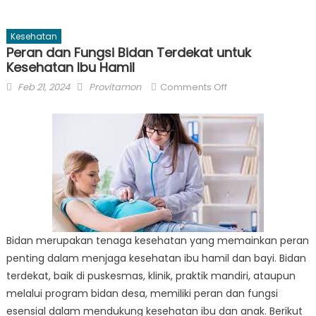
Kesehatan
Peran dan Fungsi Bidan Terdekat untuk
Kesehatan Ibu Hamil
Posted
Author
on
Feb 21, 2024
Provitamon
Comments Off
on
Peran
dan
Fungsi
Bidan
Terdekat
untuk
Kesehatan
Ibu
Hamil
Bidan merupakan tenaga kesehatan yang memainkan peran
penting dalam menjaga kesehatan ibu hamil dan bayi. Bidan
terdekat, baik di puskesmas, klinik, praktik mandiri, ataupun
melalui program bidan desa, memiliki peran dan fungsi
esensial dalam mendukung kesehatan ibu dan anak. Berikut