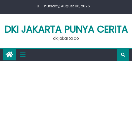
Skip
Thursday, August 06, 2026
to
content
DKI JAKARTA PUNYA CERITA
dkijakarta.co