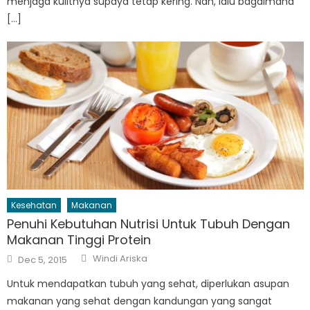
menjaga kulitnya supaya tetap kering. Nah, lalu bagaimana
[…]
Kesehatan
Makanan
Penuhi Kebutuhan Nutrisi Untuk Tubuh Dengan
Makanan Tinggi Protein
Author
Posted
Windi Ariska
Dec 5, 2015
on
Untuk mendapatkan tubuh yang sehat, diperlukan asupan
makanan yang sehat dengan kandungan yang sangat