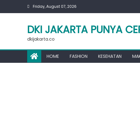
Skip
Friday, August 07, 2026
to
content
DKI JAKARTA PUNYA CE
dkijakarta.co
HOME
FASHION
KESEHATAN
MA