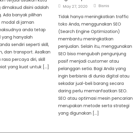
n terjadi asalkan kata
Author
Posted
Bisnis
May 27, 2020
dimaksud disini adalah
on
 Ada banyak pilihan
Tidak hanya meningkatkan traffic
a modal di jaman
toko Anda, menggunakan SEO
maksudnya anda tetap
(Search Engine Optimization)
l yang hanyalah
membantu meningkatkan
da sendiri seperti skill,
penjualan. Selain itu, menggunakan
 dan transport. Asalkan
SEO bisa mengubah pengunjung
asa percaya diri, skill
pasif menjadi customer atau
niat yang kuat untuk […]
pelanggan setia. Bagi Anda yang
ingin berbisnis di dunia digital atau
sekadar jual-beli barang secara
daring perlu memanfaatkan SEO.
SEO atau optimasi mesin pencarian
merupakan metode serta strategi
yang digunakan […]