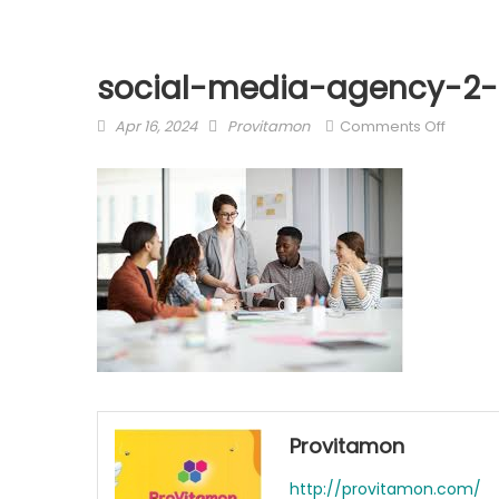
social-media-agency-2-
Posted
Author
on
Apr 16, 2024
Provitamon
Comments Off
on
social-
media
agency
2-
1
Provitamon
http://provitamon.com/