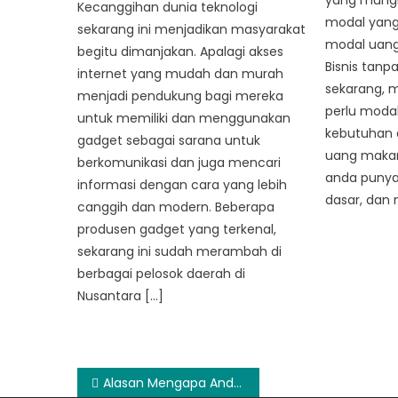
yang mungki
Kecanggihan dunia teknologi
modal yang 
sekarang ini menjadikan masyarakat
modal uang.
begitu dimanjakan. Apalagi akses
Bisnis tanp
internet yang mudah dan murah
sekarang, 
menjadi pendukung bagi mereka
perlu moda
untuk memiliki dan menggunakan
kebutuhan an
gadget sebagai sarana untuk
uang makan,
berkomunikasi dan juga mencari
anda punya r
informasi dengan cara yang lebih
dasar, dan 
canggih dan modern. Beberapa
produsen gadget yang terkenal,
sekarang ini sudah merambah di
berbagai pelosok daerah di
Nusantara […]
Post
Alasan Mengapa Anda Harus Menggunakan Jasa Social Media Agency