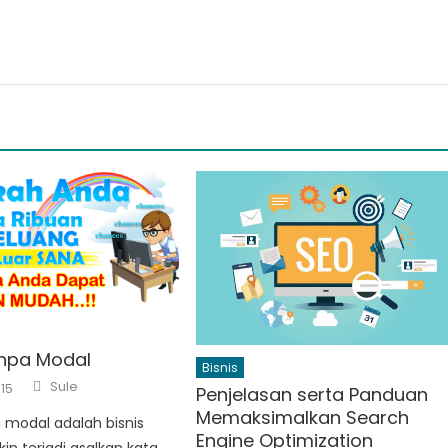
anpa Modal
Bisnis
Author
Sule
15
Penjelasan serta Panduan
Memaksimalkan Search
a modal adalah bisnis
Engine Optimization