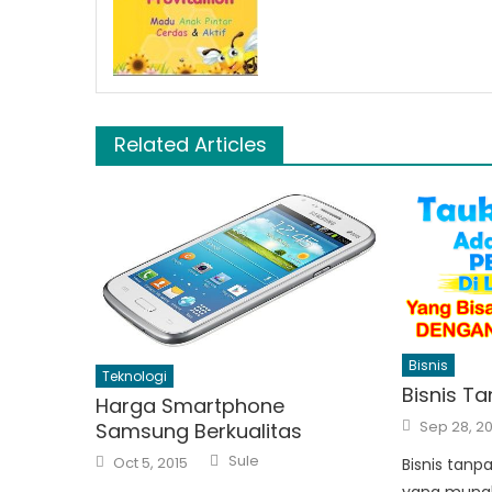
Related Articles
Bisnis
Teknologi
Bisnis T
Harga Smartphone
Posted
Sep 28, 20
Samsung Berkualitas
on
Author
Posted
Sule
Oct 5, 2015
Bisnis tanp
on