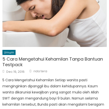
Umum
5 Cara Mengetahui Kehamilan Tanpa Bantuan
Testpack
Author
Posted
rida tera
Dec 19, 2016
on
5 Cara Mengetahui Kehamilan Setiap wanita pasti
menginginkan dipanggil ibu dalam kehidupannya. Kaum
wanita dikaruniai kewajiban yang sangat mulia oleh Allah
SWT dengan mengandung bayi 9 bulan. Namun selama
kehamilan tersebut, Bunda pasti akan mengalami beragam