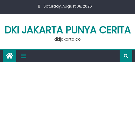
Skip
Saturday, August 08, 2026
to
content
DKI JAKARTA PUNYA CERITA
dkijakarta.co