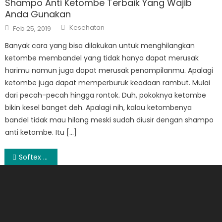
Shampo Anti Ketombe Terbaik Yang Wajib
Anda Gunakan
Author
Posted
Kesehatan
Feb 25, 2019
on
Banyak cara yang bisa dilakukan untuk menghilangkan
ketombe membandel yang tidak hanya dapat merusak
harimu namun juga dapat merusak penampilanmu. Apalagi
ketombe juga dapat memperburuk keadaan rambut. Mulai
dari pecah-pecah hingga rontok. Duh, pokoknya ketombe
bikin kesel banget deh. Apalagi nih, kalau ketombenya
bandel tidak mau hilang meski sudah diusir dengan shampo
anti ketombe. Itu […]
Post
Softex Dingin: Cara Mengatasi Nyeri Menstruasi yang Tidak Tertahankan
navigation