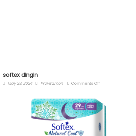
softex dingin
Posted
Author
on
May 29, 2024
Provitamon
Comments Off
on
softex
dingin