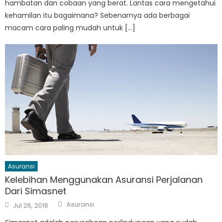
hambatan dan cobaan yang berat. Lantas cara mengetahui
kehamilan itu bagaimana? Sebenarnya ada berbagai
macam cara paling mudah untuk […]
Asuransi
Kelebihan Menggunakan Asuransi Perjalanan
Dari Simasnet
Author
Posted
Asuransi
Jul 26, 2018
on