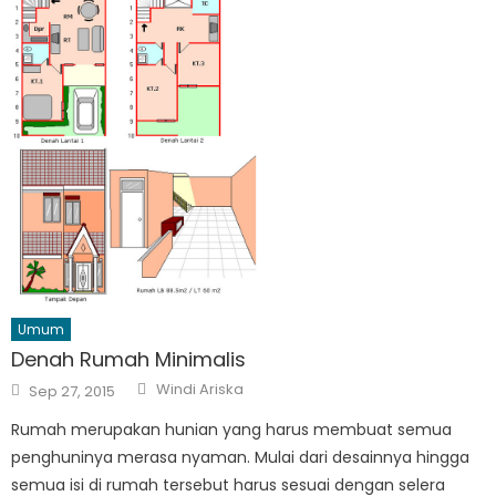
Umum
Denah Rumah Minimalis
Author
Posted
Windi Ariska
Sep 27, 2015
on
Rumah merupakan hunian yang harus membuat semua
penghuninya merasa nyaman. Mulai dari desainnya hingga
semua isi di rumah tersebut harus sesuai dengan selera