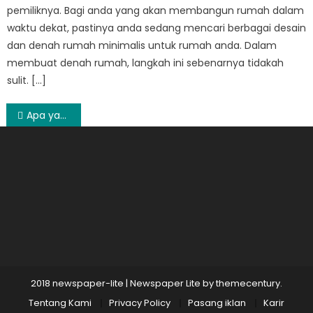
pemiliknya. Bagi anda yang akan membangun rumah dalam
waktu dekat, pastinya anda sedang mencari berbagai desain
dan denah rumah minimalis untuk rumah anda. Dalam
membuat denah rumah, langkah ini sebenarnya tidakah
sulit. […]
Post
Apa yang Dimaksud Integrated Marketing Agency?
navigation
2018 newspaper-lite
|
Newspaper Lite by
themecentury
.
Tentang Kami
Privacy Policy
Pasang iklan
Karir