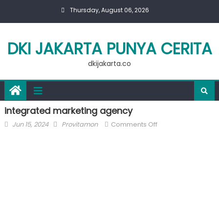
Skip
Thursday, August 06, 2026
to
content
DKI JAKARTA PUNYA CERITA
dkijakarta.co
integrated marketing agency
Posted
Author
on
Jun 15, 2024
Provitamon
Comments Off
on
integrated
marketing
agency