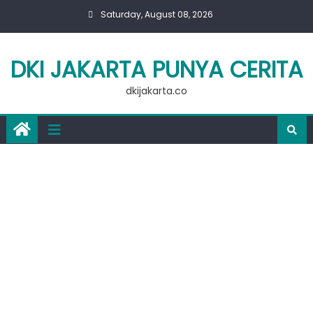
Skip
Saturday, August 08, 2026
to
content
DKI JAKARTA PUNYA CERITA
dkijakarta.co