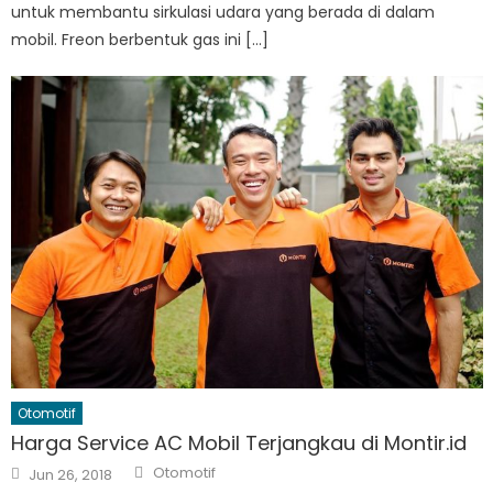
untuk membantu sirkulasi udara yang berada di dalam
mobil. Freon berbentuk gas ini […]
Otomotif
Harga Service AC Mobil Terjangkau di Montir.id
Author
Posted
Otomotif
Jun 26, 2018
on