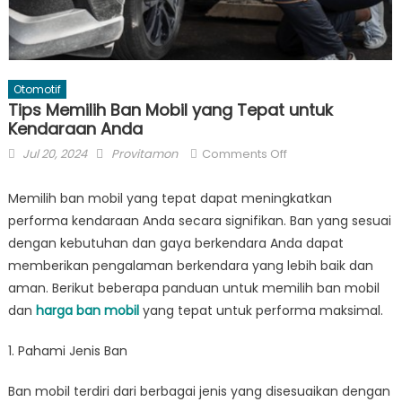
Otomotif
Tips Memilih Ban Mobil yang Tepat untuk
Kendaraan Anda
Posted
Author
on
Jul 20, 2024
Provitamon
Comments Off
on
Tips
Memilih
Memilih ban mobil yang tepat dapat meningkatkan
Ban
performa kendaraan Anda secara signifikan. Ban yang sesuai
Mobil
dengan kebutuhan dan gaya berkendara Anda dapat
yang
memberikan pengalaman berkendara yang lebih baik dan
Tepat
aman. Berikut beberapa panduan untuk memilih ban mobil
untuk
dan
harga ban mobil
yang tepat untuk performa maksimal.
Kendaraan
Anda
1. Pahami Jenis Ban
Ban mobil terdiri dari berbagai jenis yang disesuaikan dengan