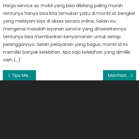
Harga service ac mobil yang bisa dibilang paling murah
tentunya hanya bisa kita temukan yaitu di montir.id. bengkel
yang melayani bisa di akses secara online, Selain itu
mengenai masalah layanan service yang ditawarkannya
tentunya bisa memberikan kenyamanan untuk setiap
pelanggannya. Selain pelayanan yang bagus, montir.id ini
memiliki banyak kelebihan. Apa saja kelebihan yang dimiliki
oleh […]
Post
Tips Memilih WC Duduk untuk Kamar Mandi Kecil & Minimalis
Manfaat Produk Aveeno untuk Kulit Sehat dan Bersinar
navigation