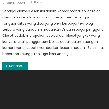
Author
Posted
Bisnis
Jan 17, 2024
on
Sebagai elemen esensial dalam kamar mandi, toilet telah
mengalami evolusi mulai dari desain bentuk hingga
fungsionalitas yang ditunjang oleh berbagai teknologi
terbaru yang dapat memudahkan Anda sebagai pengguna.
Closet duduk merupakan evolusi dari kloset jongkok yang
konvensional, penggunaan kloset duduk dalam ruangan
kamar mandi dapat memberikan kesan modern. Selain itu,
beberapa keunggulan juga bisa Anda […]
Post
Kenapa Popok Celana Sweety Jadi Pilihan Favorit Setiap Orang Tua?
navigation