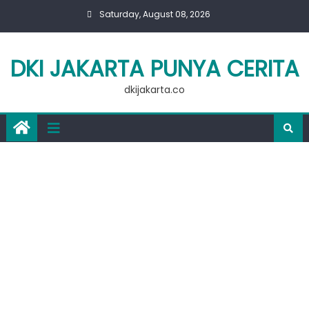
Skip
Saturday, August 08, 2026
to
content
DKI JAKARTA PUNYA CERITA
dkijakarta.co