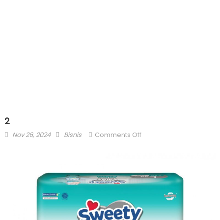
2
Posted
Author
on
Nov 26, 2024
Bisnis
Comments Off
on
2