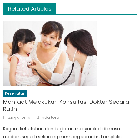
Related Articles
Kesehatan
Manfaat Melakukan Konsultasi Dokter Secara
Rutin
Author
Posted
rida tera
Aug 2, 2016
on
Ragam kebutuhan dan kegiatan masyarakat di masa
modern seperti sekarang memang semakin kompleks,