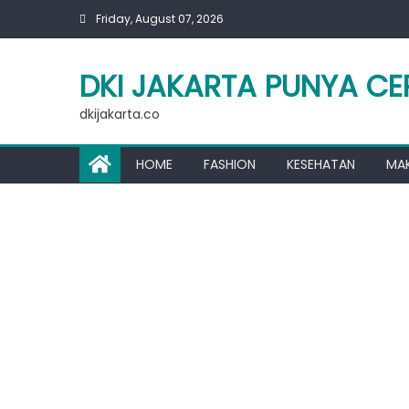
Skip
Friday, August 07, 2026
to
content
DKI JAKARTA PUNYA CE
dkijakarta.co
HOME
FASHION
KESEHATAN
MA