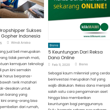
Dropshipper Sukses
Gopher Indonesia
Author
Windi Ariska
15
Bisnis
5 Keuntungan Dari Reksa
dang jual beli merupakan
Dana Online
 yang tidak pernah mati,
Author
Posted
tuan kemajuan teknologi
Bisnis
Feb 11, 2020
on
li pun kini semakin
Sebagai kaum milennial yang cerda
ak harus berpanas-
berinvestasi merupakan hal yang
bawah terik matahari
wajib dilakukan. Reksa dana menjad
ak-desakan untuk
salah satu cara pengamanan aset
an barang yang
hingga bisa memberikan
 kini orang-orang bisa
keuntungan bagi penggunanya.
pembelian dari rumah,
Dulu, bermain saham perusahaan