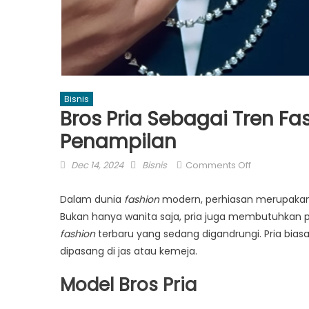
Bisnis
Bros Pria Sebagai Tren F
Penampilan
Posted
Author
on
Dec 14, 2024
Bisnis
Comments Off
on
Bros
Pria
Dalam dunia
fashion
modern, perhiasan merupak
Sebagai
Bukan hanya wanita saja, pria juga membutuhkan
Tren
fashion
terbaru yang sedang digandrungi. Pria bia
Fashion
dipasang di jas atau kemeja.
yang
Menunjang
Model Bros Pria
Penampilan