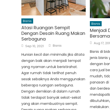
Bisnis
Bisnis
Atasi Ruangan Sempit
Menjadi 
Dengan Desain Ruang Makan
Bersama 
Serbaguna
Posted
Aug 17, 20
Author
Posted
on
Bisnis
Sep 10, 2021
on
Bisnis di bi
Hunian kecil dan minimalis jika ditata
jenis bisnis
dengan baik akan menjadi tempat
dengan ban
yang nyaman untuk beristirahat.
cara jual be
Agar rumah tidak terlihat penuh
mudah, tid
sesak sebaiknya Anda menggunakan
panasan di 
beberapa ruangan serbaguna.
dan berdes
Dengan demikian di dalam rumah
mendapatk
tidak terdapat banyak sekat-sekat
dibutuhkan,
yang akan membuatnya sempit.
melakukan 
Desain ruang makan serbaguna