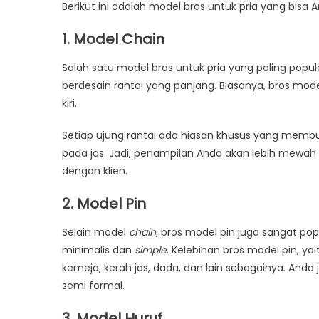
Berikut ini adalah model bros untuk pria yang bisa An
1. Model Chain
Salah satu model bros untuk pria yang paling popu
berdesain rantai yang panjang. Biasanya, bros mod
kiri.
Setiap ujung rantai ada hiasan khusus yang membu
pada jas. Jadi, penampilan Anda akan lebih mewah 
dengan klien.
2. Model Pin
Selain model
chain
, bros model pin juga sangat popu
minimalis dan
simple
. Kelebihan bros model pin, yai
kemeja, kerah jas, dada, dan lain sebagainya. An
semi formal.
3. Model Huruf