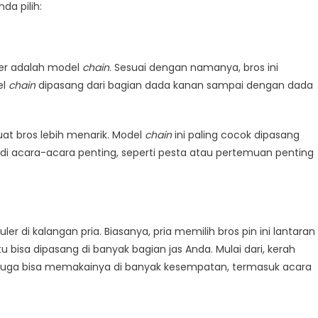
da pilih:
ler adalah model
chain
. Sesuai dengan namanya, bros ini
el
chain
dipasang dari bagian dada kanan sampai dengan dada
at bros lebih menarik. Model
chain
ini paling cocok dipasang
di acara-acara penting, seperti pesta atau pertemuan penting
ler di kalangan pria. Biasanya, pria memilih bros pin ini lantaran
tu bisa dipasang di banyak bagian jas Anda. Mulai dari, kerah
da juga bisa memakainya di banyak kesempatan, termasuk acara