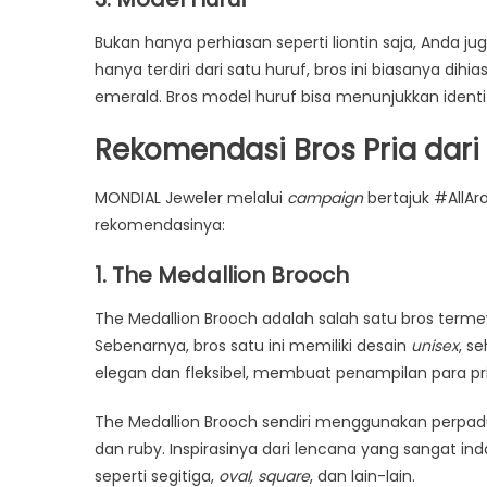
Bukan hanya perhiasan seperti liontin saja, Anda j
hanya terdiri dari satu huruf, bros ini biasanya dihia
emerald. Bros model huruf bisa menunjukkan iden
Rekomendasi Bros Pria dari
MONDIAL Jeweler melalui
campaign
bertajuk #AllA
rekomendasinya:
1. The Medallion Brooch
The Medallion Brooch adalah salah satu bros term
Sebenarnya, bros satu ini memiliki desain
unisex
, s
elegan dan fleksibel, membuat penampilan para p
The Medallion Brooch sendiri menggunakan perpaduan 
dan ruby. Inspirasinya dari lencana yang sangat 
seperti segitiga,
oval, square
, dan lain-lain.