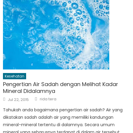
Kesehatan
Pengertian Air Sadah dengan Melihat Kadar
Mineral Didalamnya
Author
Posted
rida tera
Jul 22, 2015
on
Tahukah anda bagaimana pengertian air sadah? Air yang
dikatakan sadah adalah air yang memiliki kandungan
mineral-mineral tertentu di dalamnya. Secara umum
mineral yang seharusnya terdapat di dalam air tersebut