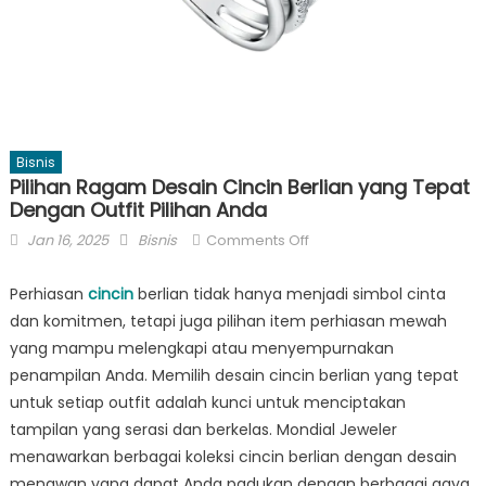
Bisnis
Pilihan Ragam Desain Cincin Berlian yang Tepat
Dengan Outfit Pilihan Anda
Posted
Author
on
Jan 16, 2025
Bisnis
Comments Off
on
Pilihan
Ragam
Perhiasan
cincin
berlian tidak hanya menjadi simbol cinta
Desain
dan komitmen, tetapi juga pilihan item perhiasan mewah
Cincin
yang mampu melengkapi atau menyempurnakan
Berlian
penampilan Anda. Memilih desain cincin berlian yang tepat
yang
untuk setiap outfit adalah kunci untuk menciptakan
Tepat
tampilan yang serasi dan berkelas. Mondial Jeweler
Dengan
menawarkan berbagai koleksi cincin berlian dengan desain
Outfit
menawan yang dapat Anda padukan dengan berbagai gaya