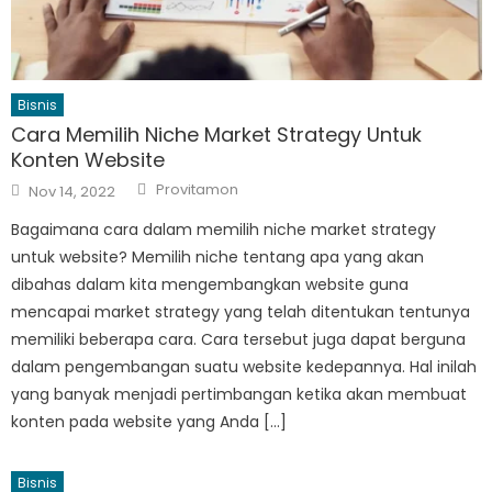
Bisnis
Cara Memilih Niche Market Strategy Untuk
Konten Website
Author
Posted
Provitamon
Nov 14, 2022
on
Bagaimana cara dalam memilih niche market strategy
untuk website? Memilih niche tentang apa yang akan
dibahas dalam kita mengembangkan website guna
mencapai market strategy yang telah ditentukan tentunya
memiliki beberapa cara. Cara tersebut juga dapat berguna
dalam pengembangan suatu website kedepannya. Hal inilah
yang banyak menjadi pertimbangan ketika akan membuat
konten pada website yang Anda […]
Bisnis