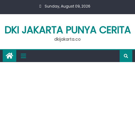
Skip
Sunday, August 09, 2026
to
content
DKI JAKARTA PUNYA CERITA
dkijakarta.co