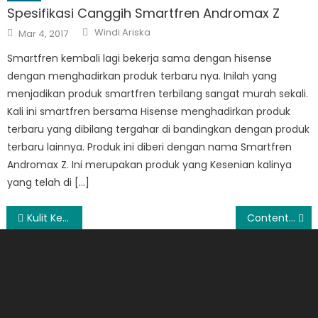
Spesifikasi Canggih Smartfren Andromax Z
Author
Posted
Windi Ariska
Mar 4, 2017
on
Smartfren kembali lagi bekerja sama dengan hisense
dengan menghadirkan produk terbaru nya. Inilah yang
menjadikan produk smartfren terbilang sangat murah sekali.
Kali ini smartfren bersama Hisense menghadirkan produk
terbaru yang dibilang tergahar di bandingkan dengan produk
terbaru lainnya. Produk ini diberi dengan nama Smartfren
Andromax Z. Ini merupakan produk yang Kesenian kalinya
yang telah di […]
Post
Kulit Kering dan Kusam pada Bayi Sering terjadi dan bisa diatasi dengan cepat
Content Production: Pengertian, Cara Kerja, dan Keunggulannya
navigation