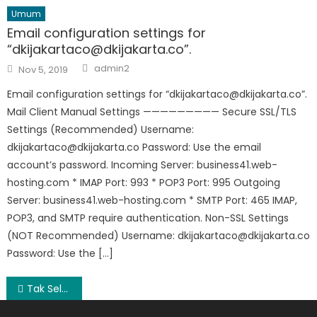
Umum
Email configuration settings for
“dkijakartaco@dkijakarta.co”.
Author
Posted
admin2
Nov 5, 2019
on
Email configuration settings for “dkijakartaco@dkijakarta.co”.
Mail Client Manual Settings ————————— Secure SSL/TLS
Settings (Recommended) Username:
dkijakartaco@dkijakarta.co Password: Use the email
account’s password. Incoming Server: business41.web-
hosting.com * IMAP Port: 993 * POP3 Port: 995 Outgoing
Server: business41.web-hosting.com * SMTP Port: 465 IMAP,
POP3, and SMTP require authentication. Non-SSL Settings
(NOT Recommended) Username: dkijakartaco@dkijakarta.co
Password: Use the […]
Post
Tak Selalu Harga Cincin Tunangan Berlian yang Mahal. Begini Cara Memilihnya!