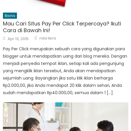
Bisnis
Mau Cari Situs Pay Per Click Terpercaya? Ikuti
Cara di Bawah Ini!
Author
Posted
rida tera
Apr 13, 2015
on
Pay Per Click merupakan sebuah cara yang digunakan para
blogger untuk mendapatkan uang dari blog mereka. Dengan
menjadi penyedia tempat iklan, setiap kali ada pengunjung
yang mengklik iklan tersebut, Anda akan mendapatkan
sejumlah uang. Bayangkan jika satu klik iklan berharga
Rp2.000,00, jika Anda mendapat 20 klik dalam sehari, Anda
sudah mendapatkan Rp40.000,00, semua dalam 1 […]