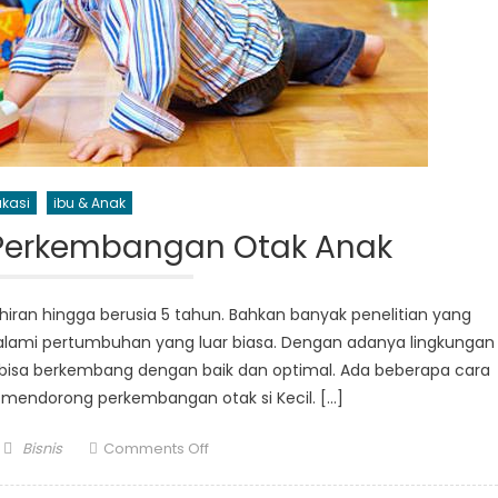
kasi
ibu & Anak
Perkembangan Otak Anak
hiran hingga berusia 5 tahun. Bahkan banyak penelitian yang
lami pertumbuhan yang luar biasa. Dengan adanya lingkungan
 bisa berkembang dengan baik dan optimal. Ada beberapa cara
mendorong perkembangan otak si Kecil. […]
Author
on
Bisnis
Comments Off
Cara
Mendorong