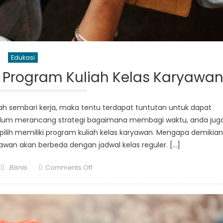
Edukasi
 Program Kuliah Kelas Karyawa
ah sembari kerja, maka tentu terdapat tuntutan untuk dapat
belum merancang strategi bagaimana membagi waktu, anda jug
ilih memiliki program kuliah kelas karyawan. Mengapa demikia
yawan akan berbeda dengan jadwal kelas reguler. […]
Author
on
Bisnis
Comments Off
4
Hal
Penting
Mengambil