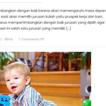
rtimbangkan dengan baik karena akan memengaruhi masa depan
aat akan memilih jurusan kuliah yaitu prospek kerja dan karir,
a harus mempertimbangkan dengan baik jurusan yang dipilih agar
aat ini salah satu jurusan yang memiliki […]
Author
on
Bisnis
Comments Off
Mata
Kuliah
yang
Dipelajari
Pada
Jurusan
Sistem
Informasi