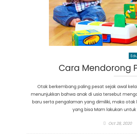
Edu
Cara Mendorong 
Otak berkembang paling pesat sejak awal kela
menunjukkan bahwa anak di usia tersebut menga
baru serta pengalaman yang dimiliki, maka otak
yang bisa Mam lakukan untuk 
Posted
Oct 28, 2020
on