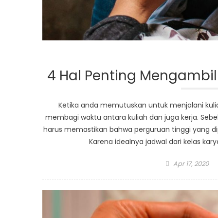
4 Hal Penting Mengambil
Ketika anda memutuskan untuk menjalani kuli
membagi waktu antara kuliah dan juga kerja. Se
harus memastikan bahwa perguruan tinggi yang dip
Karena idealnya jadwal dari kelas kar
Posted
Apr 17, 2020
on