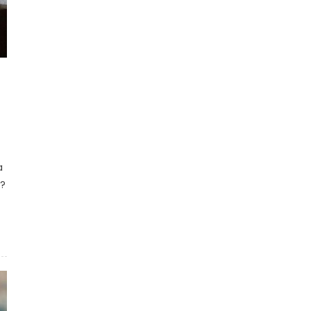
n
a
n?