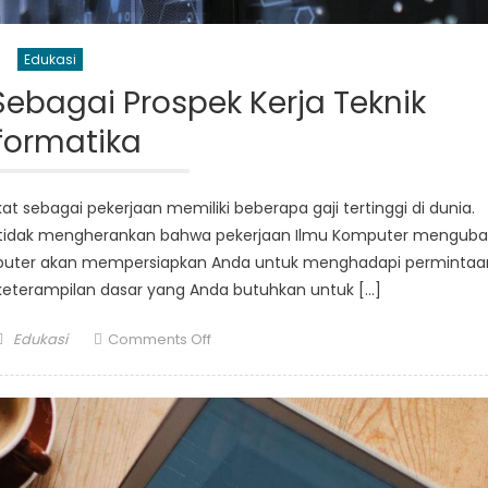
Edukasi
Sebagai Prospek Kerja Teknik
formatika
at sebagai pekerjaan memiliki beberapa gaji tertinggi di dunia.
, tidak mengherankan bahwa pekerjaan Ilmu Komputer mengub
omputer akan mempersiapkan Anda untuk menghadapi permintaa
 keterampilan dasar yang Anda butuhkan untuk […]
Author
on
Edukasi
Comments Off
6
Pekerjaan
Teratas
Sebagai
Prospek
Kerja