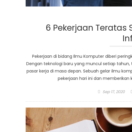
6 Pekerjaan Teratas 
In
Pekerjaan di bidang Ilmu Komputer diberi peringk
Dengan teknologi baru yang muncul setiap tahun
pasar kerja di masa depan. Sebuah gelar ilmu k
pekerjaan hari ini dan memberikan
Posted
Sep 17, 2020
on