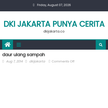
Skip
Friday, August 07, 2026
to
content
DKI JAKARTA PUNYA CERITA
dkijakarta.co
daur ulang sampah
Posted
Author
on
Aug 7, 2014
dkijakarta
Comments Off
on
daur
ulang
sampah