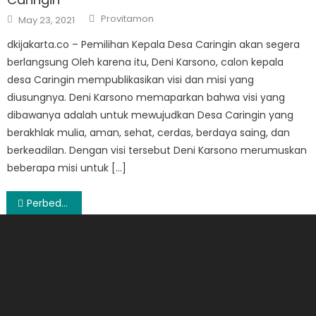
Author
Posted
Provitamon
May 23, 2021
on
dkijakarta.co – Pemilihan Kepala Desa Caringin akan segera
berlangsung Oleh karena itu, Deni Karsono, calon kepala
desa Caringin mempublikasikan visi dan misi yang
diusungnya. Deni Karsono memaparkan bahwa visi yang
dibawanya adalah untuk mewujudkan Desa Caringin yang
berakhlak mulia, aman, sehat, cerdas, berdaya saing, dan
berkeadilan. Dengan visi tersebut Deni Karsono merumuskan
beberapa misi untuk […]
Post
Perbedaan Sampah Organik dan Anorganik dan Cara Pemanfaatannya
navigation