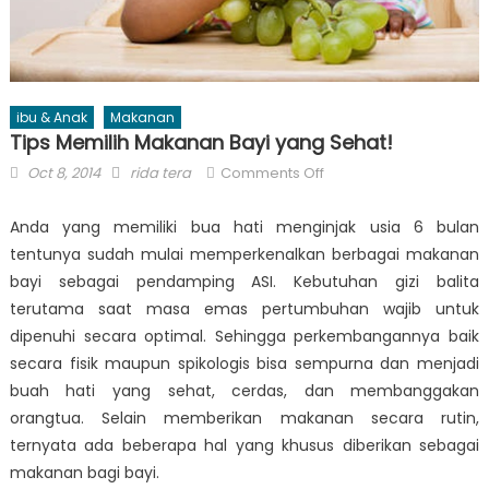
ibu & Anak
Makanan
Tips Memilih Makanan Bayi yang Sehat!
Posted
Author
on
Oct 8, 2014
rida tera
Comments Off
on
Tips
Memilih
Anda yang memiliki bua hati menginjak usia 6 bulan
Makanan
tentunya sudah mulai memperkenalkan berbagai makanan
Bayi
bayi sebagai pendamping ASI. Kebutuhan gizi balita
yang
terutama saat masa emas pertumbuhan wajib untuk
Sehat!
dipenuhi secara optimal. Sehingga perkembangannya baik
secara fisik maupun spikologis bisa sempurna dan menjadi
buah hati yang sehat, cerdas, dan membanggakan
orangtua. Selain memberikan makanan secara rutin,
ternyata ada beberapa hal yang khusus diberikan sebagai
makanan bagi bayi.