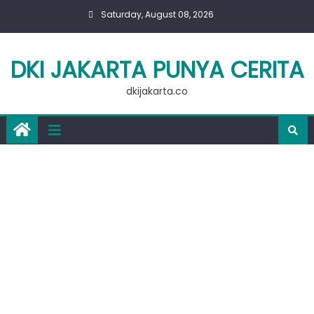
Skip
Saturday, August 08, 2026
to
content
DKI JAKARTA PUNYA CERITA
dkijakarta.co