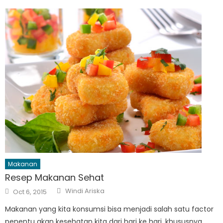
Makanan
Resep Makanan Sehat
Author
Posted
Windi Ariska
Oct 6, 2015
on
Makanan yang kita konsumsi bisa menjadi salah satu factor
penentu akan kesehatan kita dari hari ke hari, khususnya