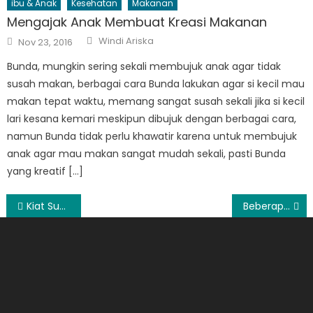
ibu & Anak
Kesehatan
Makanan
Mengajak Anak Membuat Kreasi Makanan
Author
Posted
Windi Ariska
Nov 23, 2016
on
Bunda, mungkin sering sekali membujuk anak agar tidak
susah makan, berbagai cara Bunda lakukan agar si kecil mau
makan tepat waktu, memang sangat susah sekali jika si kecil
lari kesana kemari meskipun dibujuk dengan berbagai cara,
namun Bunda tidak perlu khawatir karena untuk membujuk
anak agar mau makan sangat mudah sekali, pasti Bunda
yang kreatif […]
Post
Kiat Sukses Menjadi Seorang Marketing
Beberapa Cara Atau Tips Menghilangkan Jerawat
navigation