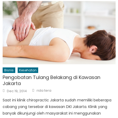
Bisnis
Kesehatan
Pengobatan Tulang Belakang di Kawasan
Jakarta
Author
Posted
rida tera
Dec 19, 2014
on
Saat ini klinik chiropractic Jakarta sudah memiliki beberapa
cabang yang tersebar di kawasan DKI Jakarta. Klinik yang
banyak dikunjungi oleh masyarakat ini menggunakan