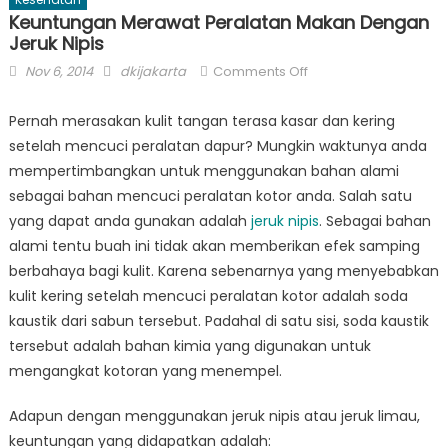
Keuntungan Merawat Peralatan Makan Dengan
Jeruk Nipis
Posted
Author
on
Nov 6, 2014
dkijakarta
Comments Off
on
Keuntungan
Merawat
Pernah merasakan kulit tangan terasa kasar dan kering
Peralatan
setelah mencuci peralatan dapur? Mungkin waktunya anda
Makan
mempertimbangkan untuk menggunakan bahan alami
Dengan
sebagai bahan mencuci peralatan kotor anda. Salah satu
Jeruk
yang dapat anda gunakan adalah
jeruk nipis
. Sebagai bahan
Nipis
alami tentu buah ini tidak akan memberikan efek samping
berbahaya bagi kulit. Karena sebenarnya yang menyebabkan
kulit kering setelah mencuci peralatan kotor adalah soda
kaustik dari sabun tersebut. Padahal di satu sisi, soda kaustik
tersebut adalah bahan kimia yang digunakan untuk
mengangkat kotoran yang menempel.
Adapun dengan menggunakan jeruk nipis atau jeruk limau,
keuntungan yang didapatkan adalah: