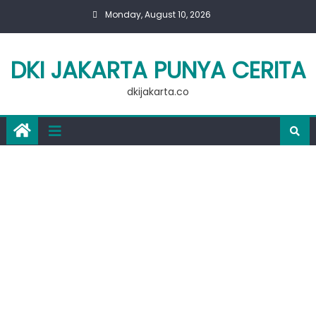
Skip
Monday, August 10, 2026
to
content
DKI JAKARTA PUNYA CERITA
dkijakarta.co