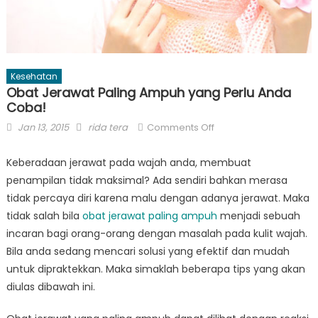
Kesehatan
Obat Jerawat Paling Ampuh yang Perlu Anda
Coba!
Posted
Author
on
Jan 13, 2015
rida tera
Comments Off
on
Obat
Jerawat
Keberadaan jerawat pada wajah anda, membuat
Paling
penampilan tidak maksimal? Ada sendiri bahkan merasa
Ampuh
tidak percaya diri karena malu dengan adanya jerawat. Maka
yang
tidak salah bila
obat jerawat paling ampuh
menjadi sebuah
Perlu
incaran bagi orang-orang dengan masalah pada kulit wajah.
Anda
Bila anda sedang mencari solusi yang efektif dan mudah
Coba!
untuk dipraktekkan. Maka simaklah beberapa tips yang akan
diulas dibawah ini.