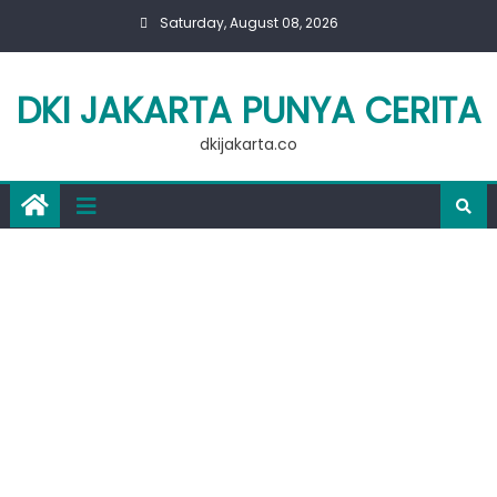
Skip
Saturday, August 08, 2026
to
content
DKI JAKARTA PUNYA CERITA
dkijakarta.co