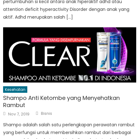
pertumbuhan si kecil antara anak hiperaktif adhd atau
attention deficit hyperactivity Disorder dengan anak yang
aktif. Adhd merupakan salah […]
Kesehatan
Shampo Anti Ketombe yang Menyehatkan
Rambut
Author
Posted
Bisnis
Nov 7, 2019
on
Shampo adalah salah satu perlengkapan perawatan rambut
yang berfungsi untuk membersihkan rambut dari berbagai