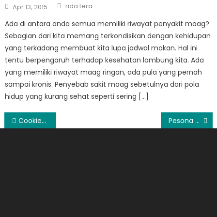
Author
Posted
rida tera
Apr 13, 2015
on
Ada di antara anda semua memiliki riwayat penyakit maag?
Sebagian dari kita memang terkondisikan dengan kehidupan
yang terkadang membuat kita lupa jadwal makan. Hal ini
tentu berpengaruh terhadap kesehatan lambung kita. Ada
yang memiliki riwayat maag ringan, ada pula yang pernah
sampai kronis. Penyebab sakit maag sebetulnya dari pola
hidup yang kurang sehat seperti sering […]
Post
Cookies dan Aplikasi Pelengkapnya
Pesona Keindahan Curug Dago Bandung
navigation