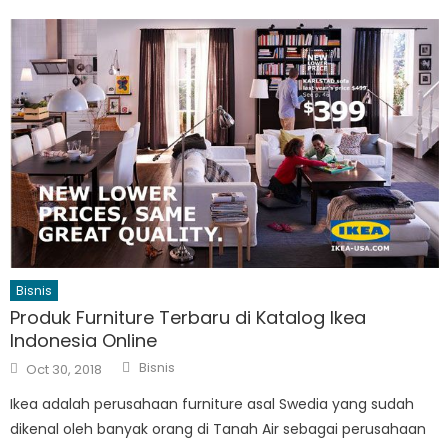
Bisnis
Produk Furniture Terbaru di Katalog Ikea
Indonesia Online
Author
Posted
Bisnis
Oct 30, 2018
on
Ikea adalah perusahaan furniture asal Swedia yang sudah
dikenal oleh banyak orang di Tanah Air sebagai perusahaan