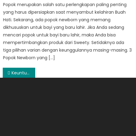
Popok merupakan salah satu perlengkapan paling penting
yang harus dipersiapkan saat menyambut kelahiran Buah
Hati. Sekarang, ada popok newborn yang memang
dikhususkan untuk bayi yang baru lahir. Jika Anda sedang
mencari popok untuk bayi baru lahir, maka Anda bisa
mempertimbangkan produk dari Sweety. Setidaknya ada
tiga pilihan varian dengan keunggulannya masing-masing. 3
Popok Newborn yang […]
Post
Keuntungan Merawat Peralatan Makan Dengan Jeruk Nipis
navigation