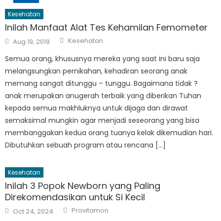
Kesehatan
Inilah Manfaat Alat Tes Kehamilan Femometer
Author
Posted
Kesehatan
Aug 19, 2019
on
Semua orang, khususnya mereka yang saat ini baru saja
melangsungkan pernikahan, kehadiran seorang anak
memang sangat ditunggu – tunggu. Bagaimana tidak ?
anak merupakan anugerah terbaik yang diberikan Tuhan
kepada semua makhluknya untuk dijaga dan dirawat
semaksimal mungkin agar menjadi seseorang yang bisa
membanggakan kedua orang tuanya kelak dikemudian hari.
Dibutuhkan sebuah program atau rencana […]
Kesehatan
Inilah 3 Popok Newborn yang Paling
Direkomendasikan untuk Si Kecil
Author
Posted
Provitamon
Oct 24, 2024
on