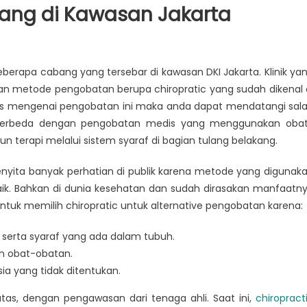
ang di Kawasan Jakarta
an
 beberapa cabang yang tersebar di kawasan DKI Jakarta. Klinik ya
an metode pengobatan berupa chiropratic yang sudah dikenal 
jelas mengenai pengobatan ini maka anda dapat mendatangi sal
 berbeda dengan pengobatan medis yang menggunakan oba
un terapi melalui sistem syaraf di bagian tulang belakang.
nyita banyak perhatian di publik karena metode yang digunak
aik. Bahkan di dunia kesehatan dan sudah dirasakan manfaatn
ntuk memilih chiropratic untuk alternative pengobatan karena:
 serta syaraf yang ada dalam tubuh.
n obat-obatan.
ia yang tidak ditentukan.
s, dengan pengawasan dari tenaga ahli. Saat ini,
chiropract