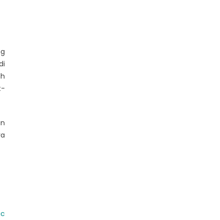
ng
di
ah
t-
an
ya
ic