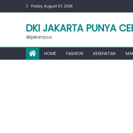
Skip
Friday, August 07, 2026
to
content
DKI JAKARTA PUNYA CE
dkijakarta.co
HOME
FASHION
KESEHATAN
MA