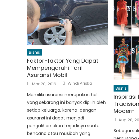
Bisnis
Faktor-faktor Yang Dapat
Mempengaruhi Tarif
Asuransi Mobil
Author
Posted
Windi Ariska
Mar 28, 2016
on
Bisnis
Memiliki asuransi merupakan hal
Inspiras
yang sekarang ini banyak dipilih oleh
Tradisio
Modern
setiap keluarga, karena dengan
asuransi ini dapat menjadi
Posted
Aug 28, 20
on
pengalihan akan terjadinya suatu
Sebagai sala
bencana atau musibah yang
berbusana 