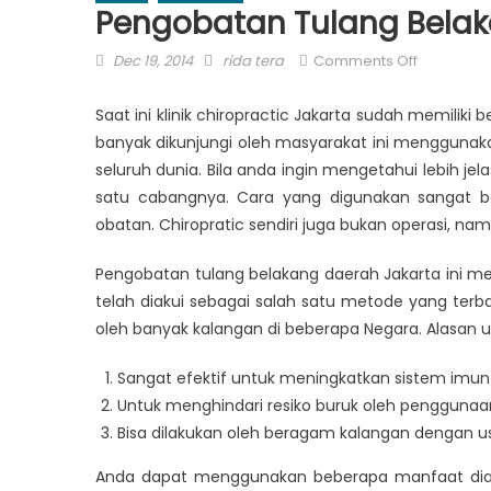
Pengobatan Tulang Belak
Posted
Author
on
Dec 19, 2014
rida tera
Comments Off
on
Pengobat
Tulang
Saat ini klinik chiropractic Jakarta sudah memiliki
Belakang
banyak dikunjungi oleh masyarakat ini menggunak
di
seluruh dunia. Bila anda ingin mengetahui lebih 
Kawasan
satu cabangnya. Cara yang digunakan sangat
Jakarta
obatan. Chiropratic sendiri juga bukan operasi, nam
Pengobatan tulang belakang daerah Jakarta ini me
telah diakui sebagai salah satu metode yang terb
oleh banyak kalangan di beberapa Negara. Alasan u
Sangat efektif untuk meningkatkan sistem imun
Untuk menghindari resiko buruk oleh penggunaa
Bisa dilakukan oleh beragam kalangan dengan us
Anda dapat menggunakan beberapa manfaat diata