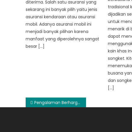
diterima. Salah satu asuransi yang
tradisional
sekarang ini banyak pilih yaitu jenis
dijadikan se
asuransi kendaraan atau asuransi
untuk menc
mobil. Adanya asuransi mobil ini
menarik di 
menjadi banyak pilihan karena
dapat men
manfaat yang diperolehnya sangat
menggunak
besar […]
kain khas I
songket. Ki
menemukan
busana yang
dan songket
[…]
Post
Pengalaman Berharga Yandi Sofyan Selama Merumput di Tim Brisbane Roar LIga Australia
navigation