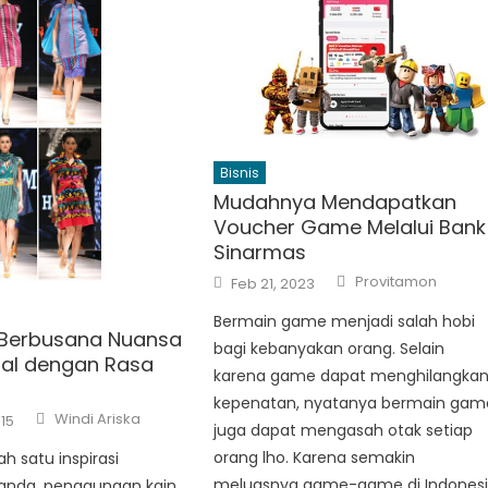
Bisnis
Mudahnya Mendapatkan
Voucher Game Melalui Bank
Sinarmas
Author
Posted
Provitamon
Feb 21, 2023
on
Bermain game menjadi salah hobi
i Berbusana Nuansa
bagi kebanyakan orang. Selain
nal dengan Rasa
karena game dapat menghilangka
kepenatan, nyatanya bermain gam
Author
Windi Ariska
15
juga dapat mengasah otak setiap
orang lho. Karena semakin
h satu inspirasi
meluasnya game-game di Indones
anda, penggunaan kain