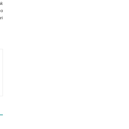
uk
sa
ri