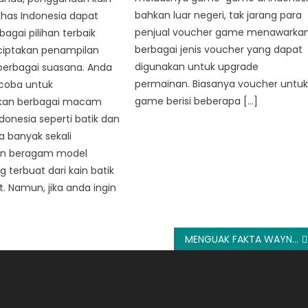
bahkan luar negeri, tak jarang para
 khas Indonesia dapat
penjual voucher game menawarka
bagai pilihan terbaik
berbagai jenis voucher yang dapat
iptakan penampilan
digunakan untuk upgrade
berbagai suasana. Anda
permainan. Biasanya voucher untu
coba untuk
game berisi beberapa […]
an berbagai macam
ndonesia seperti batik dan
ta banyak sekali
 beragam model
 terbuat dari kain batik
. Namun, jika anda ingin
MENGUAK FAKTA WAYNE ROONEY DILUAR LAPANGAN HIJAU