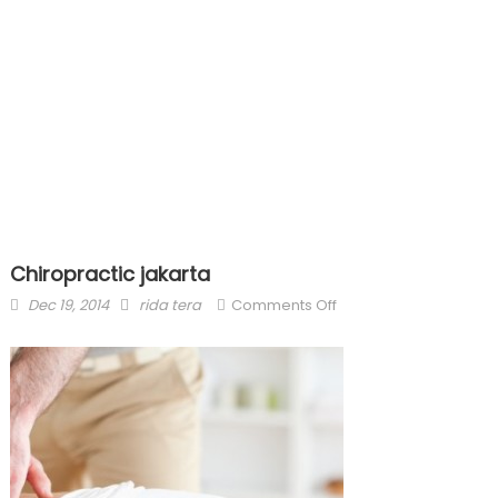
Chiropractic jakarta
Posted
Author
on
Dec 19, 2014
rida tera
Comments Off
on
Chiropractic
jakarta