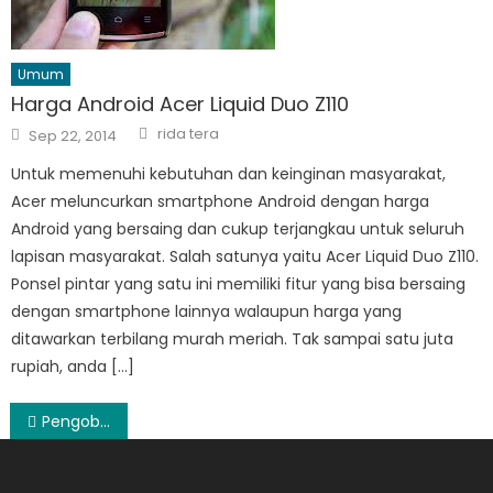
Umum
Harga Android Acer Liquid Duo Z110
Author
Posted
rida tera
Sep 22, 2014
on
Untuk memenuhi kebutuhan dan keinginan masyarakat,
Acer meluncurkan smartphone Android dengan harga
Android yang bersaing dan cukup terjangkau untuk seluruh
lapisan masyarakat. Salah satunya yaitu Acer Liquid Duo Z110.
Ponsel pintar yang satu ini memiliki fitur yang bisa bersaing
dengan smartphone lainnya walaupun harga yang
ditawarkan terbilang murah meriah. Tak sampai satu juta
rupiah, anda […]
Post
Pengobatan Tulang Belakang di Kawasan Jakarta
navigation