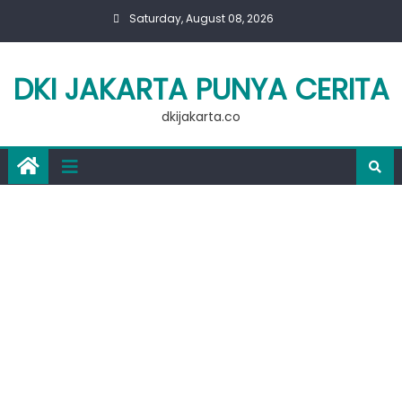
Skip
Saturday, August 08, 2026
to
content
DKI JAKARTA PUNYA CERITA
dkijakarta.co