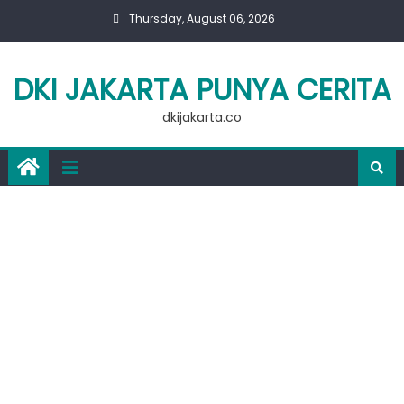
Skip
Thursday, August 06, 2026
to
content
DKI JAKARTA PUNYA CERITA
dkijakarta.co