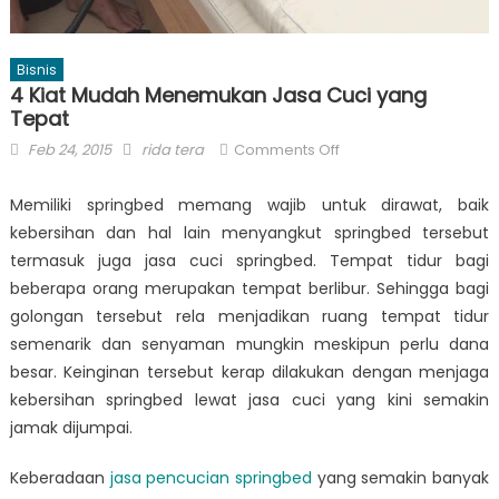
Bisnis
4 Kiat Mudah Menemukan Jasa Cuci yang
Tepat
Posted
Author
on
Feb 24, 2015
rida tera
Comments Off
on
4
Kiat
Memiliki springbed memang wajib untuk dirawat, baik
Mudah
kebersihan dan hal lain menyangkut springbed tersebut
Menemukan
termasuk juga jasa cuci springbed. Tempat tidur bagi
Jasa
beberapa orang merupakan tempat berlibur. Sehingga bagi
Cuci
golongan tersebut rela menjadikan ruang tempat tidur
yang
semenarik dan senyaman mungkin meskipun perlu dana
Tepat
besar. Keinginan tersebut kerap dilakukan dengan menjaga
kebersihan springbed lewat jasa cuci yang kini semakin
jamak dijumpai.
Keberadaan
jasa pencucian springbed
yang semakin banyak