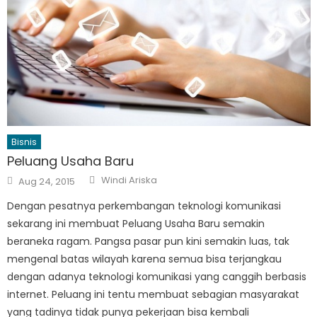
Bisnis
Peluang Usaha Baru
Author
Posted
Windi Ariska
Aug 24, 2015
on
Dengan pesatnya perkembangan teknologi komunikasi
sekarang ini membuat Peluang Usaha Baru semakin
beraneka ragam. Pangsa pasar pun kini semakin luas, tak
mengenal batas wilayah karena semua bisa terjangkau
dengan adanya teknologi komunikasi yang canggih berbasis
internet. Peluang ini tentu membuat sebagian masyarakat
yang tadinya tidak punya pekerjaan bisa kembali