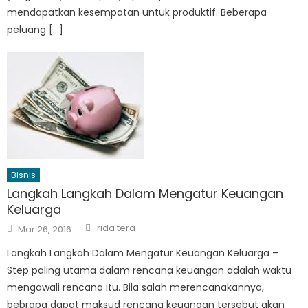
mendapatkan kesempatan untuk produktif. Beberapa
peluang […]
Bisnis
Langkah Langkah Dalam Mengatur Keuangan
Keluarga
Author
Posted
rida tera
Mar 26, 2016
on
Langkah Langkah Dalam Mengatur Keuangan Keluarga –
Step paling utama dalam rencana keuangan adalah waktu
mengawali rencana itu. Bila salah merencanakannya,
bebrapa dapat maksud rencana keuangan tersebut akan