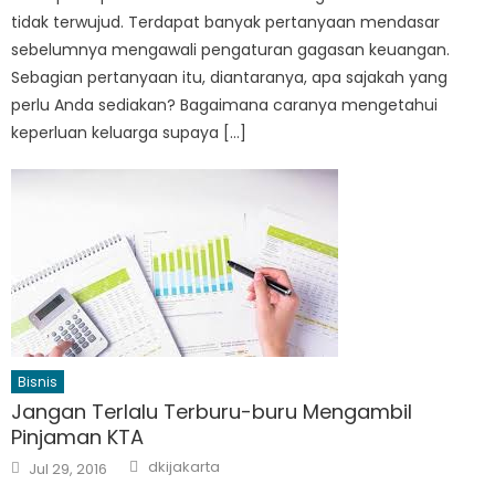
tidak terwujud. Terdapat banyak pertanyaan mendasar
sebelumnya mengawali pengaturan gagasan keuangan.
Sebagian pertanyaan itu, diantaranya, apa sajakah yang
perlu Anda sediakan? Bagaimana caranya mengetahui
keperluan keluarga supaya […]
Bisnis
Jangan Terlalu Terburu-buru Mengambil
Pinjaman KTA
Author
Posted
dkijakarta
Jul 29, 2016
on