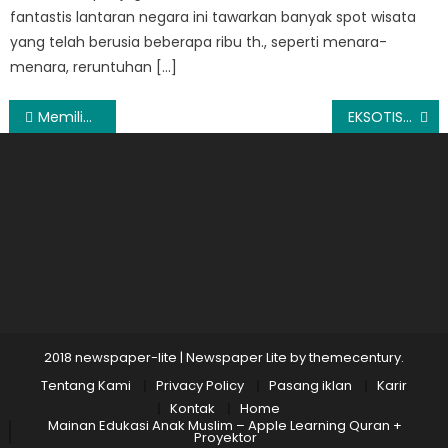
fantastis lantaran negara ini tawarkan banyak spot wisata
yang telah berusia beberapa ribu th., seperti menara-
menara, reruntuhan […]
Post
Memilih Asuransi Bagi Mobil Mewah Anda
EKSOTISME AIR TERJUN CURUG MARIBAYA
navigation
2018 newspaper-lite
|
Newspaper Lite by
themecentury
.
Tentang Kami
Privacy Policy
Pasang iklan
Karir
Kontak
Home
Mainan Edukasi Anak Muslim – Apple Learning Quran +
Proyektor