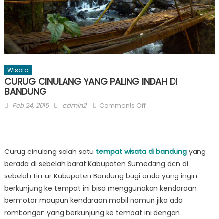
Wisata
CURUG CINULANG YANG PALING INDAH DI
BANDUNG
Posted
Author
on
Feb 24, 2015
admin2
Comments Off
on
CURUG
CINULANG
YANG
PALING
Curug cinulang salah satu
tempat wisata di bandung
yang
INDAH
berada di sebelah barat Kabupaten Sumedang dan di
DI
sebelah timur Kabupaten Bandung bagi anda yang ingin
BANDUNG
berkunjung ke tempat ini bisa menggunakan kendaraan
bermotor maupun kendaraan mobil namun jika ada
rombongan yang berkunjung ke tempat ini dengan