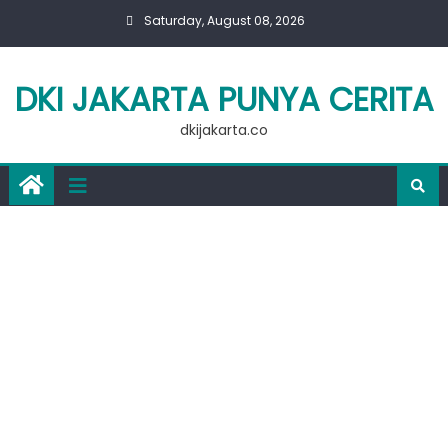
Skip
Saturday, August 08, 2026
to
content
DKI JAKARTA PUNYA CERITA
dkijakarta.co