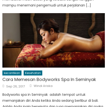
mampu menemani pengemudi untuk perjalanan […]
kecantikan
Kesehatan
Cara Memesan Bodyworks Spa In Seminyak
Author
Posted
Windi Ariska
Sep 26, 2017
on
Bodyworks spa in Seminyak adalah tempat untuk
memanjakan diri Anda ketika Anda sedang berlibur di bali.
Apbila Anda ingin berwisata dan juga memanjakan diri maka