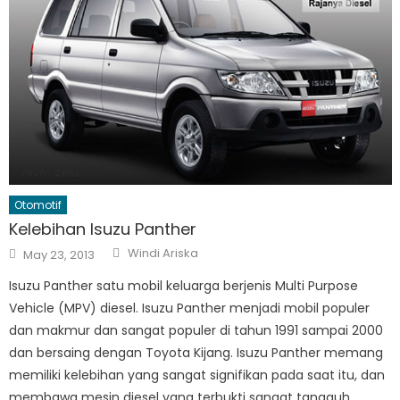
Otomotif
Kelebihan Isuzu Panther
Author
Posted
Windi Ariska
May 23, 2013
on
Isuzu Panther satu mobil keluarga berjenis Multi Purpose
Vehicle (MPV) diesel. Isuzu Panther menjadi mobil populer
dan makmur dan sangat populer di tahun 1991 sampai 2000
dan bersaing dengan Toyota Kijang. Isuzu Panther memang
memiliki kelebihan yang sangat signifikan pada saat itu, dan
membawa mesin diesel yang terbukti sangat tangguh