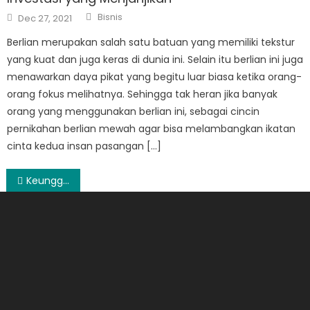
Author
Posted
Bisnis
Dec 27, 2021
on
Berlian merupakan salah satu batuan yang memiliki tekstur
yang kuat dan juga keras di dunia ini. Selain itu berlian ini juga
menawarkan daya pikat yang begitu luar biasa ketika orang-
orang fokus melihatnya. Sehingga tak heran jika banyak
orang yang menggunakan berlian ini, sebagai cincin
pernikahan berlian mewah agar bisa melambangkan ikatan
cinta kedua insan pasangan […]
Post
Keunggulan Layanan Facebook Marketing Indonesia InboundID
navigation