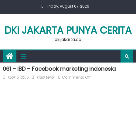
Skip
Friday, August 07, 2026
to
content
DKI JAKARTA PUNYA CERITA
dkijakarta.co
061 – IBD – Facebook marketing indonesia
Posted
Author
on
Mar 6, 2015
rida tera
Comments Off
on
061
–
IBD
–
Facebook
marketing
indonesia