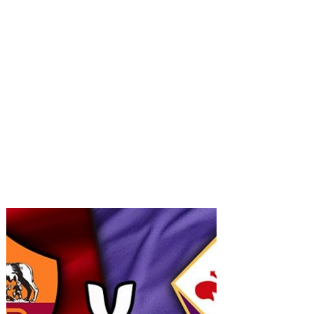
Fiorentina
20
Maret
2015