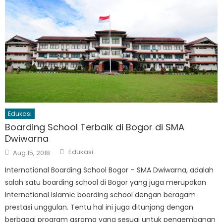
Edukasi
Boarding School Terbaik di Bogor di SMA
Dwiwarna
Author
Posted
Edukasi
Aug 15, 2018
on
International Boarding School Bogor – SMA Dwiwarna, adalah
salah satu boarding school di Bogor yang juga merupakan
International Islamic boarding school dengan beragam
prestasi unggulan. Tentu hal ini juga ditunjang dengan
berbagai program asrama yang sesuai untuk pengembanan