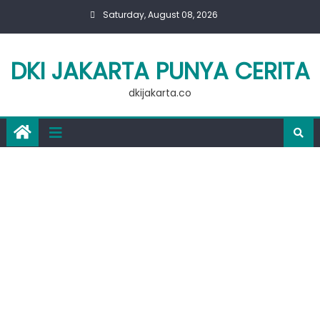
Skip
Saturday, August 08, 2026
to
content
DKI JAKARTA PUNYA CERITA
dkijakarta.co