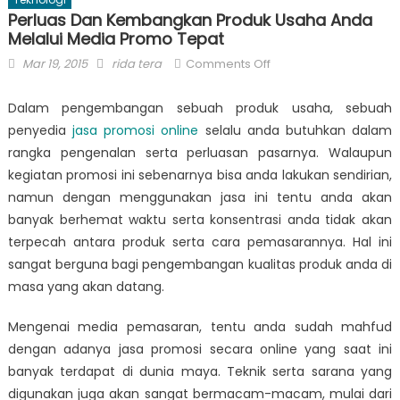
Perluas Dan Kembangkan Produk Usaha Anda
Melalui Media Promo Tepat
Posted
Author
on
Mar 19, 2015
rida tera
Comments Off
on
Perluas
Dan
Dalam pengembangan sebuah produk usaha, sebuah
Kembangkan
penyedia
jasa promosi online
selalu anda butuhkan dalam
Produk
rangka pengenalan serta perluasan pasarnya. Walaupun
Usaha
kegiatan promosi ini sebenarnya bisa anda lakukan sendirian,
Anda
namun dengan menggunakan jasa ini tentu anda akan
Melalui
banyak berhemat waktu serta konsentrasi anda tidak akan
Media
terpecah antara produk serta cara pemasarannya. Hal ini
Promo
sangat berguna bagi pengembangan kualitas produk anda di
Tepat
masa yang akan datang.
Mengenai media pemasaran, tentu anda sudah mahfud
dengan adanya jasa promosi secara online yang saat ini
banyak terdapat di dunia maya. Teknik serta sarana yang
digunakan juga akan sangat bermacam-macam, mulai dari