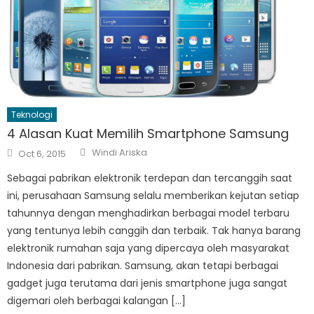
Teknologi
4 Alasan Kuat Memilih Smartphone Samsung
Author
Posted
Windi Ariska
Oct 6, 2015
on
Sebagai pabrikan elektronik terdepan dan tercanggih saat
ini, perusahaan Samsung selalu memberikan kejutan setiap
tahunnya dengan menghadirkan berbagai model terbaru
yang tentunya lebih canggih dan terbaik. Tak hanya barang
elektronik rumahan saja yang dipercaya oleh masyarakat
Indonesia dari pabrikan. Samsung, akan tetapi berbagai
gadget juga terutama dari jenis smartphone juga sangat
digemari oleh berbagai kalangan […]