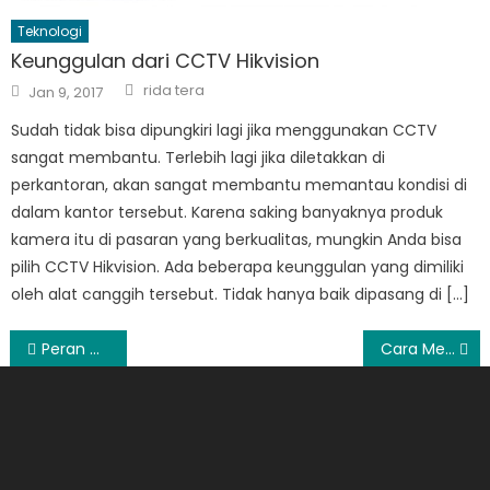
Teknologi
Keunggulan dari CCTV Hikvision
Author
Posted
rida tera
Jan 9, 2017
on
Sudah tidak bisa dipungkiri lagi jika menggunakan CCTV
sangat membantu. Terlebih lagi jika diletakkan di
perkantoran, akan sangat membantu memantau kondisi di
dalam kantor tersebut. Karena saking banyaknya produk
kamera itu di pasaran yang berkualitas, mungkin Anda bisa
pilih CCTV Hikvision. Ada beberapa keunggulan yang dimiliki
oleh alat canggih tersebut. Tidak hanya baik dipasang di […]
Post
Peran Wanita dalam Islam
Cara Menurunkan Gula Darah Secara Alami
navigation