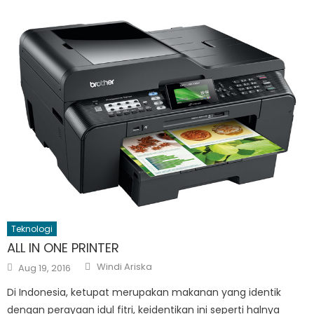
Teknologi
ALL IN ONE PRINTER
Author
Posted
Windi Ariska
Aug 19, 2016
on
Di Indonesia, ketupat merupakan makanan yang identik
dengan perayaan idul fitri, keidentikan ini seperti halnya