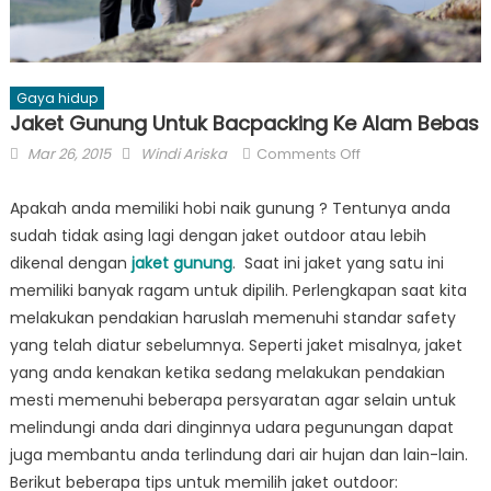
Gaya hidup
Jaket Gunung Untuk Bacpacking Ke Alam Bebas
Posted
Author
on
Mar 26, 2015
Windi Ariska
Comments Off
on
Jaket
Gunung
Apakah anda memiliki hobi naik gunung ? Tentunya anda
Untuk
sudah tidak asing lagi dengan jaket outdoor atau lebih
Bacpacking
dikenal dengan
jaket gunung
. Saat ini jaket yang satu ini
Ke
memiliki banyak ragam untuk dipilih. Perlengkapan saat kita
Alam
melakukan pendakian haruslah memenuhi standar safety
Bebas
yang telah diatur sebelumnya. Seperti jaket misalnya, jaket
yang anda kenakan ketika sedang melakukan pendakian
mesti memenuhi beberapa persyaratan agar selain untuk
melindungi anda dari dinginnya udara pegunungan dapat
juga membantu anda terlindung dari air hujan dan lain-lain.
Berikut beberapa tips untuk memilih jaket outdoor: