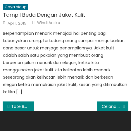
Gaya hidup
Tampil Beda Dengan Jaket Kulit
Author
Posted
Windi Ariska
Apr 1, 2015
on
Berpenampilan menarik menajadi hal penting bagi
kebanyakan orang, terkadang orang sampai mengeluarkan
dana besar untuk menjaga penampilannya. Jaket kulit
adalah salah satu pakaian yang membuat orang
berpenampilan menarik dan elegan, ketika kita
menggunakan jaket kulit kita kelihatan lebih menarik.
Seseorang akan kelihatan lebih menarik dan berkesan
elegan ketika memakaian jaket kulit, kesan yang ditimbulkan
ketika […]
Post
Tote Bag Salah Satu Tas Wanita
Celana Pendek Pria Terpopuler
navigation