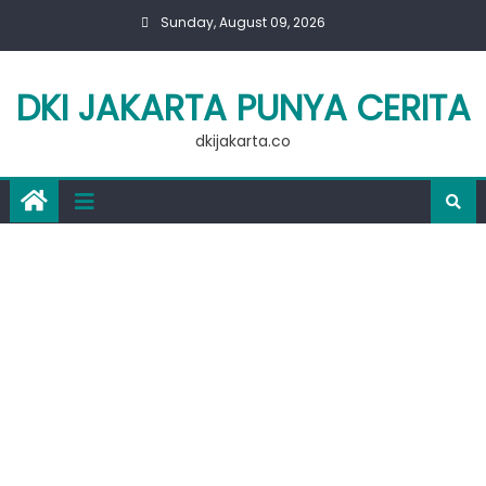
Skip
Sunday, August 09, 2026
to
content
DKI JAKARTA PUNYA CERITA
dkijakarta.co