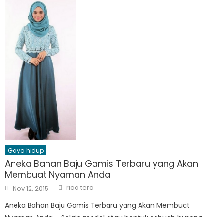
Gaya hidup
Aneka Bahan Baju Gamis Terbaru yang Akan
Membuat Nyaman Anda
Author
Posted
rida tera
Nov 12, 2015
on
Aneka Bahan Baju Gamis Terbaru yang Akan Membuat