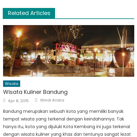
Related Articles
Wisata
Wisata Kuliner Bandung
Author
Posted
Windi Ariska
Apr 8, 2015
on
Bandung merupakan sebuah kota yang memiliki banyak
tempat wisata yang terkenal dengan keindahannya. Tak
hanya itu, kota yang dijuluki Kota Kembang ini juga terkenal
dengan wisata kuliner yang khas dan tentunya sangat lezat