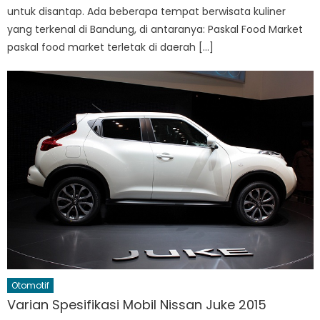
untuk disantap. Ada beberapa tempat berwisata kuliner
yang terkenal di Bandung, di antaranya: Paskal Food Market
paskal food market terletak di daerah […]
Otomotif
Varian Spesifikasi Mobil Nissan Juke 2015