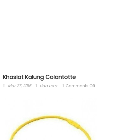
Khasiat Kalung Colantotte
Posted
Author
on
Mar 27, 2015
rida tera
Comments Off
on
Khasiat
Kalung
Colantotte