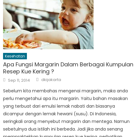
Kesehatan
Apa Fungsi Margarin Dalam Berbagai Kumpulan
Resep Kue Kering ?
Author
Posted
dkijakarta
Sep 11, 2014
on
Sebelum kita membahas mengenai margarin, maka anda
perlu mengetahui apa itu margarin. Yaitu bahan masakan
yang terbuat dari emulsi lemak nabati dan biasanya
dicampur dengan lemak hewani (susu). Di Indonesia,
seringkali orang menyebut margarin dan mentega. Namun
sebetulnya dua istilah ini berbeda. Jadi jika anda senang
mempraktekkan kumpulan resep kue kering, perhatikan