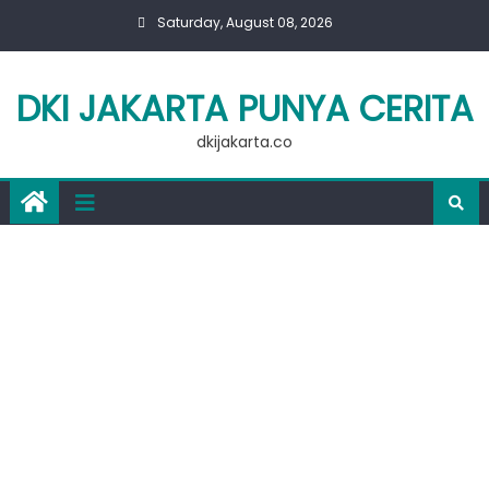
Skip
Saturday, August 08, 2026
to
content
DKI JAKARTA PUNYA CERITA
dkijakarta.co