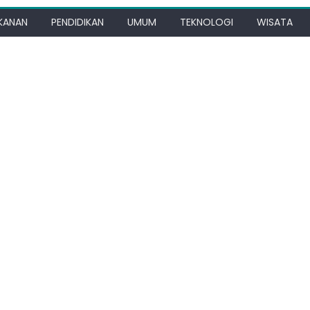
KANAN
PENDIDIKAN
UMUM
TEKNOLOGI
WISATA
rmasi