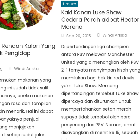
Umum
Kaki Kanan Luke Shaw
Cedera Parah akibat Hector
Moreno
Author
Posted
Windi Ariska
Sep 20, 2015
on
Rendah Kalori Yang
Di pertandingan liga champion
uk Pengidap
antara PSV melawan Manchester
United yang dimenangkan oleh PSV
Author
Windi Ariska
15
2-1 ternyata menyimpan kisah yan
memilukan bagi bek kiri red devils
emukan makanan yang
yakni Luke Shaw. Memang
g ini sudah tidak sulit
dipertandingan tersebut Luke Shaw
p harinya, aneka makanan
dipercaya dan diturunkan untuk
ngan rasa dan tampilan
mempertahankan setan merah
n menarik. Hal ini dapat
supaya tidak terbobol oleh para
i banyaknya penjual
penyerang dari PSV. Namun, amat
ang menjajakan
disayangkan di menit ke 15, sebuah
i setiap sudut jalan