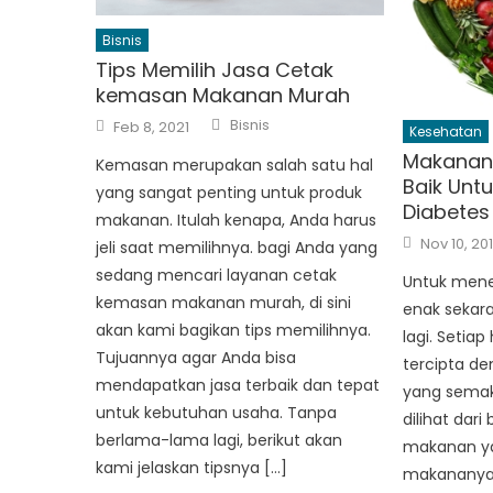
Bisnis
Tips Memilih Jasa Cetak
kemasan Makanan Murah
Author
Posted
Bisnis
Feb 8, 2021
Kesehatan
on
Makanan 
Kemasan merupakan salah satu hal
Baik Unt
yang sangat penting untuk produk
Diabetes
makanan. Itulah kenapa, Anda harus
Posted
Nov 10, 20
jeli saat memilihnya. bagi Anda yang
on
sedang mencari layanan cetak
Untuk men
kemasan makanan murah, di sini
enak sekaran
akan kami bagikan tips memilihnya.
lagi. Setia
Tujuannya agar Anda bisa
tercipta de
mendapatkan jasa terbaik dan tepat
yang semaki
untuk kebutuhan usaha. Tanpa
dilihat dar
berlama-lama lagi, berikut akan
makanan y
kami jelaskan tipsnya […]
makananya d