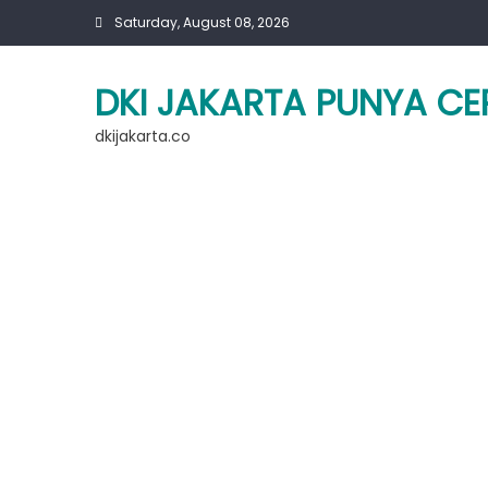
Skip
Saturday, August 08, 2026
to
content
DKI JAKARTA PUNYA CE
dkijakarta.co