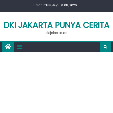
Skip
Saturday, August 08, 2026
to
content
DKI JAKARTA PUNYA CERITA
dkijakarta.co