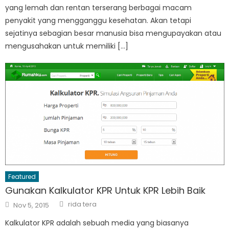
yang lemah dan rentan terserang berbagai macam
penyakit yang mengganggu kesehatan. Akan tetapi
sejatinya sebagian besar manusia bisa mengupayakan atau
mengusahakan untuk memiliki […]
Featured
Gunakan Kalkulator KPR Untuk KPR Lebih Baik
Author
Posted
rida tera
Nov 5, 2015
on
Kalkulator KPR adalah sebuah media yang biasanya