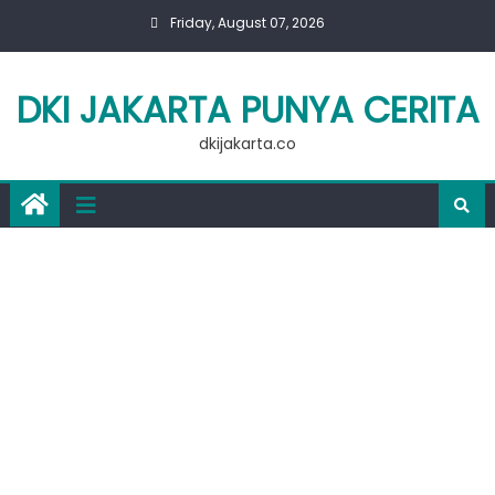
Skip
Friday, August 07, 2026
to
content
DKI JAKARTA PUNYA CERITA
dkijakarta.co