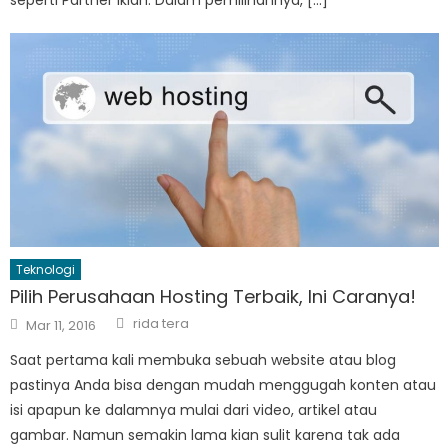
Teknologi
Pilih Perusahaan Hosting Terbaik, Ini Caranya!
Author
Posted
rida tera
Mar 11, 2016
on
Saat pertama kali membuka sebuah website atau blog
pastinya Anda bisa dengan mudah menggugah konten atau
isi apapun ke dalamnya mulai dari video, artikel atau
gambar. Namun semakin lama kian sulit karena tak ada