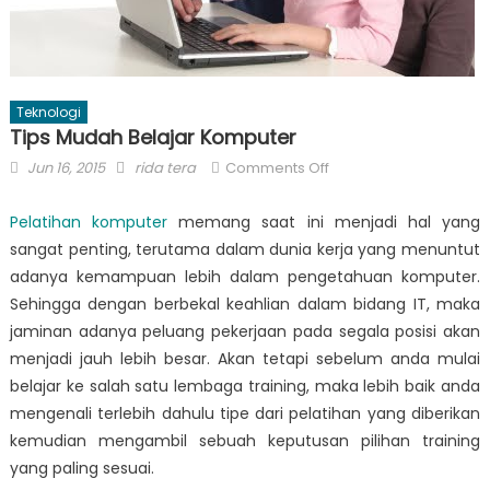
Teknologi
Tips Mudah Belajar Komputer
Posted
Author
on
Jun 16, 2015
rida tera
Comments Off
on
Tips
Mudah
Pelatihan komputer
memang saat ini menjadi hal yang
Belajar
sangat penting, terutama dalam dunia kerja yang menuntut
Komputer
adanya kemampuan lebih dalam pengetahuan komputer.
Sehingga dengan berbekal keahlian dalam bidang IT, maka
jaminan adanya peluang pekerjaan pada segala posisi akan
menjadi jauh lebih besar. Akan tetapi sebelum anda mulai
belajar ke salah satu lembaga training, maka lebih baik anda
mengenali terlebih dahulu tipe dari pelatihan yang diberikan
kemudian mengambil sebuah keputusan pilihan training
yang paling sesuai.