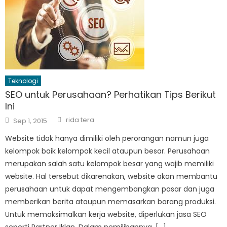
Teknologi
SEO untuk Perusahaan? Perhatikan Tips Berikut
Ini
Author
Posted
rida tera
Sep 1, 2015
on
Website tidak hanya dimiliki oleh perorangan namun juga
kelompok baik kelompok kecil ataupun besar. Perusahaan
merupakan salah satu kelompok besar yang wajib memiliki
website. Hal tersebut dikarenakan, website akan membantu
perusahaan untuk dapat mengembangkan pasar dan juga
memberikan berita ataupun memasarkan barang produksi.
Untuk memaksimalkan kerja website, diperlukan jasa SEO
seperti Partner Iklan. Dalam pemilihannya, […]