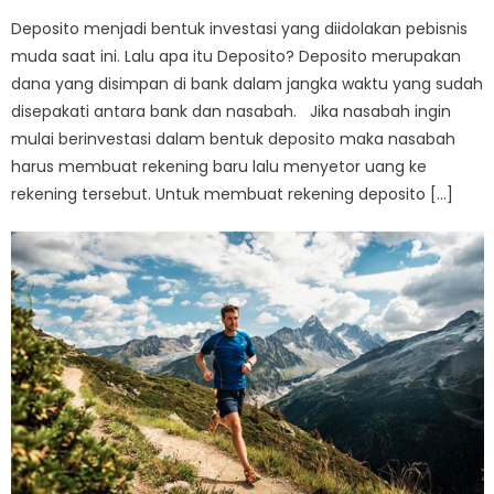
Deposito menjadi bentuk investasi yang diidolakan pebisnis
muda saat ini. Lalu apa itu Deposito? Deposito merupakan
dana yang disimpan di bank dalam jangka waktu yang sudah
disepakati antara bank dan nasabah. Jika nasabah ingin
mulai berinvestasi dalam bentuk deposito maka nasabah
harus membuat rekening baru lalu menyetor uang ke
rekening tersebut. Untuk membuat rekening deposito […]