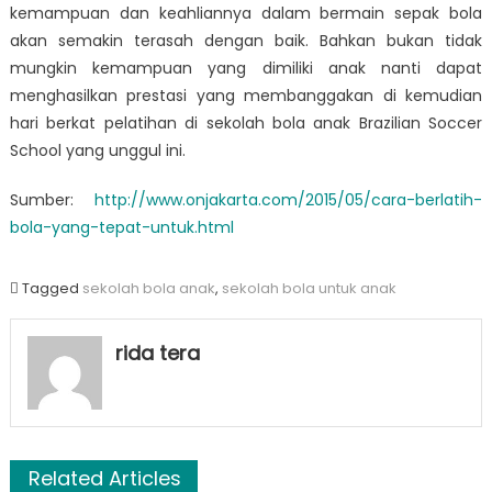
kemampuan dan keahliannya dalam bermain sepak bola
akan semakin terasah dengan baik. Bahkan bukan tidak
mungkin kemampuan yang dimiliki anak nanti dapat
menghasilkan prestasi yang membanggakan di kemudian
hari berkat pelatihan di sekolah bola anak Brazilian Soccer
School yang unggul ini.
Sumber:
http://www.onjakarta.com/2015/05/cara-berlatih-
bola-yang-tepat-untuk.html
Tagged
sekolah bola anak
,
sekolah bola untuk anak
rida tera
Related Articles