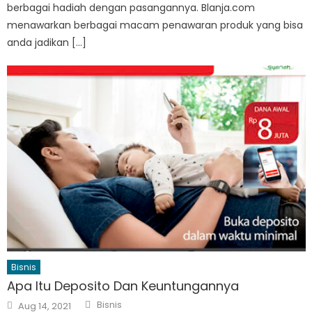
berbagai hadiah dengan pasangannya. Blanja.com
menawarkan berbagai macam penawaran produk yang bisa
anda jadikan […]
Bisnis
Apa Itu Deposito Dan Keuntungannya
Author
Posted
Bisnis
Aug 14, 2021
on