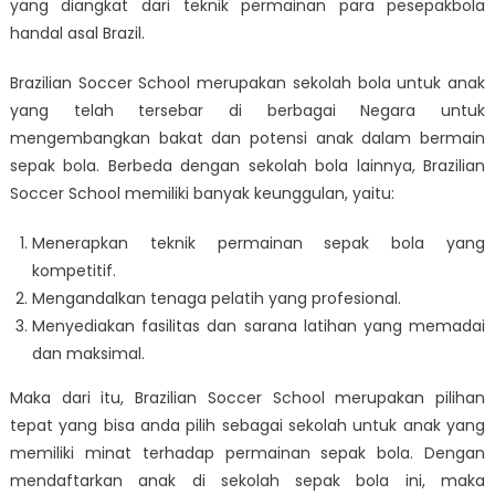
yang diangkat dari teknik permainan para pesepakbola
handal asal Brazil.
Brazilian Soccer School merupakan sekolah bola untuk anak
yang telah tersebar di berbagai Negara untuk
mengembangkan bakat dan potensi anak dalam bermain
sepak bola. Berbeda dengan sekolah bola lainnya, Brazilian
Soccer School memiliki banyak keunggulan, yaitu:
Menerapkan teknik permainan sepak bola yang
kompetitif.
Mengandalkan tenaga pelatih yang profesional.
Menyediakan fasilitas dan sarana latihan yang memadai
dan maksimal.
Maka dari itu, Brazilian Soccer School merupakan pilihan
tepat yang bisa anda pilih sebagai sekolah untuk anak yang
memiliki minat terhadap permainan sepak bola. Dengan
mendaftarkan anak di sekolah sepak bola ini, maka