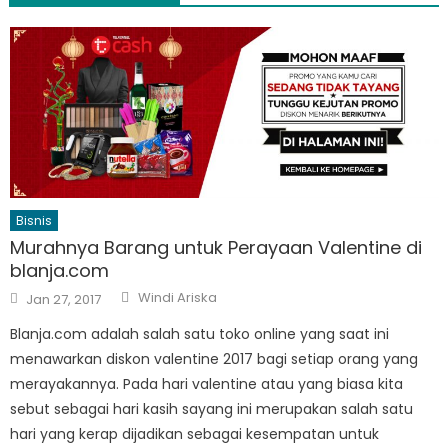
Bisnis
Murahnya Barang untuk Perayaan Valentine di
blanja.com
Author
Posted
Windi Ariska
Jan 27, 2017
on
Blanja.com adalah salah satu toko online yang saat ini
menawarkan diskon valentine 2017 bagi setiap orang yang
merayakannya. Pada hari valentine atau yang biasa kita
sebut sebagai hari kasih sayang ini merupakan salah satu
hari yang kerap dijadikan sebagai kesempatan untuk