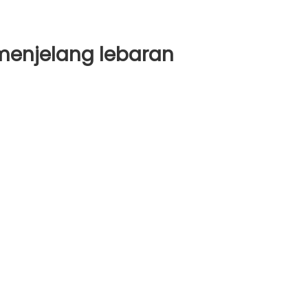
menjelang lebaran
g