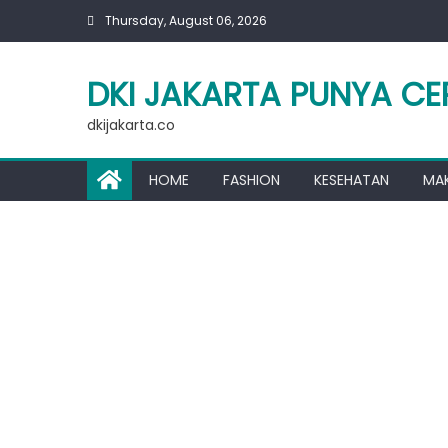
Skip
Thursday, August 06, 2026
to
content
DKI JAKARTA PUNYA CE
dkijakarta.co
HOME
FASHION
KESEHATAN
MA