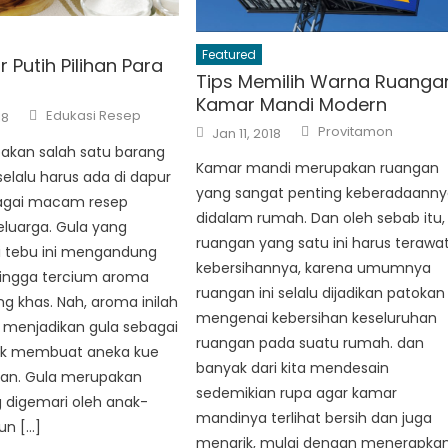
Featured
r Putih Pilihan Para
Tips Memilih Warna Ruanga
Kamar Mandi Modern
Author
Edukasi Resep
18
Author
Posted
Provitamon
Jan 11, 2018
on
akan salah satu barang
Kamar mandi merupakan ruangan
selalu harus ada di dapur
yang sangat penting keberadaann
agai macam resep
didalam rumah. Dan oleh sebab itu,
luarga. Gula yang
ruangan yang satu ini harus terawa
i tebu ini mengandung
kebersihannya, karena umumnya
ingga tercium aroma
ruangan ini selalu dijadikan patokan
g khas. Nah, aroma inilah
mengenai kebersihan keseluruhan
 menjadikan gula sebagai
ruangan pada suatu rumah. dan
uk membuat aneka kue
banyak dari kita mendesain
an. Gula merupakan
sedemikian rupa agar kamar
 digemari oleh anak-
mandinya terlihat bersih dan juga
n […]
menarik, mulai dengan menerapka