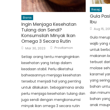
Resep
Gula Pasi
Bisnis
Ibu
Ingin Menjaga Kesehatan
Posted
Aug 15, 20
Tulang dan Sendi?
on
Konsumsilah Minyak Ikan
Gula merup
Omega 3 Secara Rutin
wajib yang 
Author
Posted
Provitamon
Mar 30, 2023
untuk berb
on
makanan ke
Setiap orang tentu menginginkan
terbuat dar
kesehatan yang tetap dalam
molase seh
keadaan stabil. Perlu diketahui
karamel yan
bahwasannya menjaga kesehatan
yang sering
tersebut menjadi hal yang penting
bahan unt
untuk dilakukan. Sebagaimana anda
dan minum
perlu menjaga kesehatan tulang dan
bahan yang
juga sendi dengan mengkonsumsi
anak maupu
minyak ikan omega 3 secara rutin