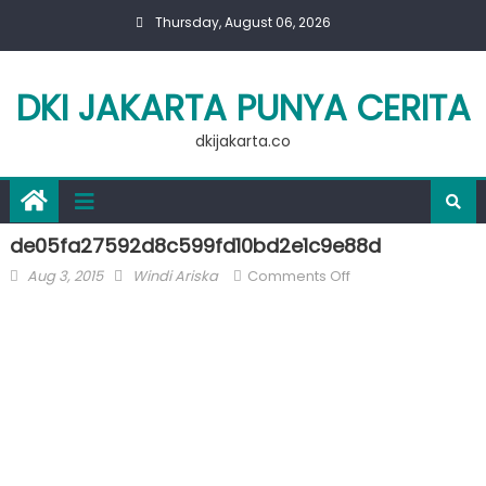
Skip
Thursday, August 06, 2026
to
content
DKI JAKARTA PUNYA CERITA
dkijakarta.co
de05fa27592d8c599fd10bd2e1c9e88d
Posted
Author
on
Aug 3, 2015
Windi Ariska
Comments Off
on
de05fa27592d8c59