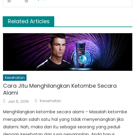
Related Articles
Kesehatan
Cara Jitu Menghilangkan Ketombe Secara
Alami
Author
Posted
Kesehatan
Jan 5, 2019
on
Menghilangkan ketombe secara alami – Masalah ketombe
merupakan salah satu hal yang tidak menyenangkan jika
dialami. Nah, maka dari itu sebagai seorang yang peduli
dengan kesehatan dan juga penampilan, Anda harus