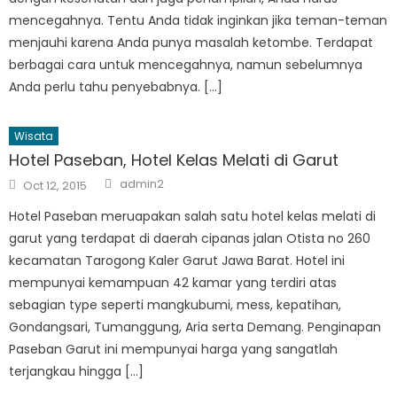
mencegahnya. Tentu Anda tidak inginkan jika teman-teman
menjauhi karena Anda punya masalah ketombe. Terdapat
berbagai cara untuk mencegahnya, namun sebelumnya
Anda perlu tahu penyebabnya. […]
Wisata
Hotel Paseban, Hotel Kelas Melati di Garut
Author
Posted
admin2
Oct 12, 2015
on
Hotel Paseban meruapakan salah satu hotel kelas melati di
garut yang terdapat di daerah cipanas jalan Otista no 260
kecamatan Tarogong Kaler Garut Jawa Barat. Hotel ini
mempunyai kemampuan 42 kamar yang terdiri atas
sebagian type seperti mangkubumi, mess, kepatihan,
Gondangsari, Tumanggung, Aria serta Demang. Penginapan
Paseban Garut ini mempunyai harga yang sangatlah
terjangkau hingga […]