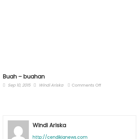
Buah – buahan
Posted
Author
on
Sep 10, 2015
Windi Ariska
Comments Off
on
Buah
–
buahan
Windi Ariska
http://cendikianews.com