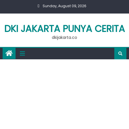
Skip
Sunday, August 09, 2026
to
content
DKI JAKARTA PUNYA CERITA
dkijakarta.co