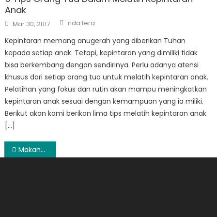
Anak
Author
Posted
rida tera
Mar 30, 2017
on
Kepintaran memang anugerah yang diberikan Tuhan
kepada setiap anak. Tetapi, kepintaran yang dimiliki tidak
bisa berkembang dengan sendirinya. Perlu adanya atensi
khusus dari setiap orang tua untuk melatih kepintaran anak.
Pelatihan yang fokus dan rutin akan mampu meningkatkan
kepintaran anak sesuai dengan kemampuan yang ia miliki.
Berikut akan kami berikan lima tips melatih kepintaran anak
[…]
Post
Makanan Gizi Ibu Menyusui
navigation