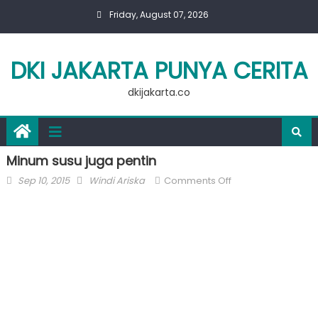
Skip
Friday, August 07, 2026
to
content
DKI JAKARTA PUNYA CERITA
dkijakarta.co
Minum susu juga pentin
Posted
Author
on
Sep 10, 2015
Windi Ariska
Comments Off
on
Minum
susu
juga
pentin