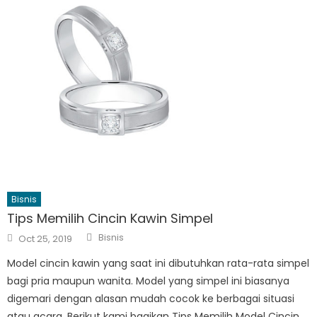
Bisnis
Tips Memilih Cincin Kawin Simpel
Author
Posted
Bisnis
Oct 25, 2019
on
Model cincin kawin yang saat ini dibutuhkan rata-rata simpel
bagi pria maupun wanita. Model yang simpel ini biasanya
digemari dengan alasan mudah cocok ke berbagai situasi
atau acara. Berikut kami bagikan Tips Memilih Model Cincin