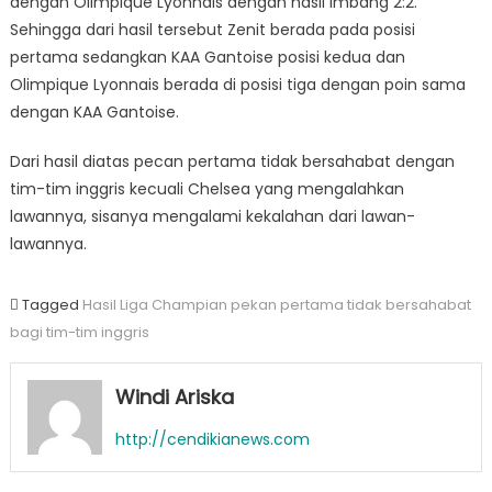
dengan Olimpique Lyonnais dengan hasil imbang 2:2.
Sehingga dari hasil tersebut Zenit berada pada posisi
pertama sedangkan KAA Gantoise posisi kedua dan
Olimpique Lyonnais berada di posisi tiga dengan poin sama
dengan KAA Gantoise.
Dari hasil diatas pecan pertama tidak bersahabat dengan
tim-tim inggris kecuali Chelsea yang mengalahkan
lawannya, sisanya mengalami kekalahan dari lawan-
lawannya.
Tagged
Hasil Liga Champian pekan pertama tidak bersahabat
bagi tim-tim inggris
Windi Ariska
http://cendikianews.com