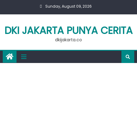
Skip
Sunday, August 09, 2026
to
content
DKI JAKARTA PUNYA CERITA
dkijakarta.co