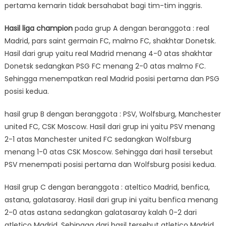
pertama kemarin tidak bersahabat bagi tim-tim inggris.
Hasil liga champion
pada grup A dengan beranggota : real
Madrid, pars saint germain FC, malmo FC, shakhtar Donetsk.
Hasil dari grup yaitu real Madrid menang 4-0 atas shakhtar
Donetsk sedangkan PSG FC menang 2-0 atas malmo FC.
Sehingga menempatkan real Madrid posisi pertama dan PSG
posisi kedua.
hasil grup B dengan beranggota : PSV, Wolfsburg, Manchester
united FC, CSK Moscow. Hasil dari grup ini yaitu PSV menang
2-1 atas Manchester united FC sedangkan Wolfsburg
menang 1-0 atas CSK Moscow. Sehingga dari hasil tersebut
PSV menempati posisi pertama dan Wolfsburg posisi kedua.
Hasil grup C dengan beranggota : ateltico Madrid, benfica,
astana, galatasaray. Hasil dari grup ini yaitu benfica menang
2-0 atas astana sedangkan galatasaray kalah 0-2 dari
atletico Madrid. Sehingga dari hasil tersebut atletico Madrid