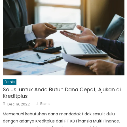
Bisnis
Solusi untuk Anda Butuh Dana Cepat, Ajukan di
Kreditplus
Author
Posted
Bisnis
Dec 19, 2022
on
Memenuhi kebutuhan dana mendadak tidak sesulit dulu
dengan adanya Kreditplus dari PT KB Finansia Multi Finance.