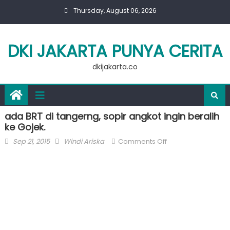
Skip
Thursday, August 06, 2026
to
content
DKI JAKARTA PUNYA CERITA
dkijakarta.co
ada BRT di tangerng, sopir angkot ingin beralih
ke Gojek.
Posted
Author
on
Sep 21, 2015
Windi Ariska
Comments Off
on
ada
BRT
di
tangerng,
sopir
angkot
ingin