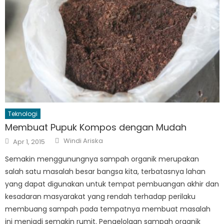
Teknologi
Membuat Pupuk Kompos dengan Mudah
Author
Posted
Windi Ariska
Apr 1, 2015
on
Semakin menggunungnya sampah organik merupakan
salah satu masalah besar bangsa kita, terbatasnya lahan
yang dapat digunakan untuk tempat pembuangan akhir dan
kesadaran masyarakat yang rendah terhadap perilaku
membuang sampah pada tempatnya membuat masalah
ini menjadi semakin rumit. Pengelolaan sampah organik