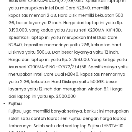
Asus seri X200MA-KX436/37/38/39D. Spesifikasi laptop ini
yaitu merupakan intel Dual Core N2840, memiliki
kapasitas memori 2 GB, Hard Disk memilki kekuatan 500
GB, besar layarnya 12 inch. Harga dari laptop ini yaitu Rp.
3.199.000. yang kedua yaitu Asusu seri X200MA-KX140D.
Spesifikasi laptop ini yaitu merupakan Intel Dual Core
N2840, kapasitas memorinya yaitu 2GB, kekuatan hard
Disknya yaitu 500GB. Dan besar layarnya yaitu 12 inch.
Harga dari laptop ini yaitu Rp. 3.299.000. Yang ketiga yaitu
Asus seri X200MA-BING-KX572/3/4/5B. Spesifikasinya yaitu
merupakan intel Core Dual N2840, kapasitas memorinya
yaitu 2 GB, kekuatan Hard Disknya yaitu 500GB, besar
layarnya yaitu 12 inch dan merupakan windon 8.1. Harga
dari laptop ini yaitu Rp. 3.500.000.
Fujitsu
Fujitsu juga memiliki banyak serinya, berikut ini merupakan
salah satu contoh laprot seri Fujitsu dengan harga laptop
terbarunya. Salah satu dari seri laptop Fujitsu LH532V-110