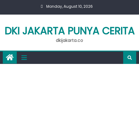
Skip
Monday, August 10, 2026
to
content
DKI JAKARTA PUNYA CERITA
dkijakarta.co