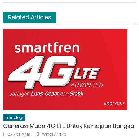
Related Articles
Teknologi
Generasi Muda 4G LTE Untuk Kemajuan Bangsa
Author
Posted
Windi Ariska
Apr 21, 2016
on