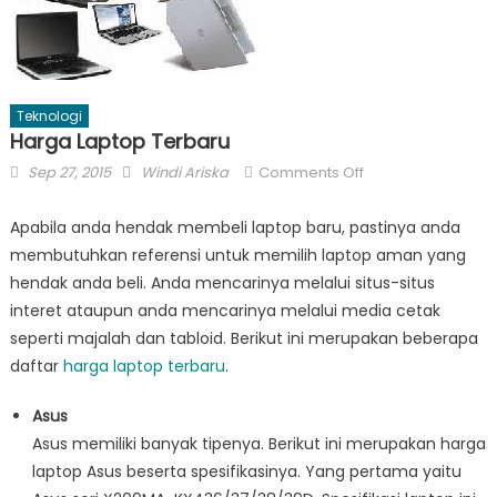
Teknologi
Harga Laptop Terbaru
Posted
Author
on
Sep 27, 2015
Windi Ariska
Comments Off
on
Harga
Laptop
Apabila anda hendak membeli laptop baru, pastinya anda
Terbaru
membutuhkan referensi untuk memilih laptop aman yang
hendak anda beli. Anda mencarinya melalui situs-situs
interet ataupun anda mencarinya melalui media cetak
seperti majalah dan tabloid. Berikut ini merupakan beberapa
daftar
harga laptop terbaru
.
Asus
Asus memiliki banyak tipenya. Berikut ini merupakan harga
laptop Asus beserta spesifikasinya. Yang pertama yaitu