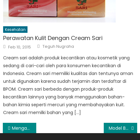
Kesehatan
Perawatan Kulit Dengan Cream Sari
Author
Posted
Teguh Nugraha
Feb 10, 2015
on
Cream sari adalah produk kecantikan atau kosmetik yang
sedang di cari-cari oleh para konsumen kecantikan di
Indonesia. Cream sari memiliki kualitas dan tentunya aman
untuk digunakan karena sudah terjamin dan terdaftar di
BPOM. Cream sari berbeda dengan produk-produk
kecantikan lainnya yang banyak menggunakan bahan-
bahan kimia seperti mercuri yang membahayakan kuit.
Cream sari memilki bahan yang […]
Post
Mengawali Karier dengan Melihat Passion Diri Sendiri
Model Baju Hamil