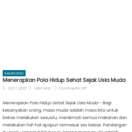
Kesehatan
Menerapkan Pola Hidup Sehat Sejak Usia Muda
Posted
Author
on
Oct 1, 2015
rida tera
Comments Off
on
Menerapkan
Pola
Menerapkan Pola Hidup Sehat Sejak Usia Muda
– Bagi
Hidup
kebanyakan orang, masa muda adalah masa kita untuk
Sehat
bebas melakukan sesuatu, menikmati semua makanan dan
Sejak
melakukan hal-hal apapun termasuk sex bebas. Pandangan
Usia