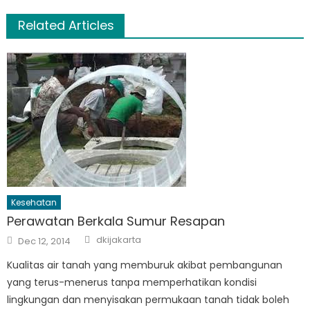
Related Articles
Kesehatan
Perawatan Berkala Sumur Resapan
Author
Posted
dkijakarta
Dec 12, 2014
on
Kualitas air tanah yang memburuk akibat pembangunan
yang terus-menerus tanpa memperhatikan kondisi
lingkungan dan menyisakan permukaan tanah tidak boleh