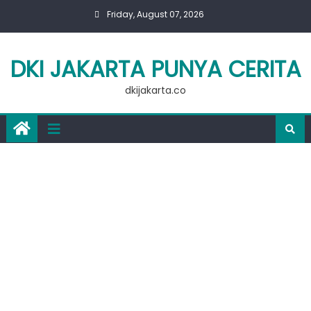
Skip
Friday, August 07, 2026
to
content
DKI JAKARTA PUNYA CERITA
dkijakarta.co