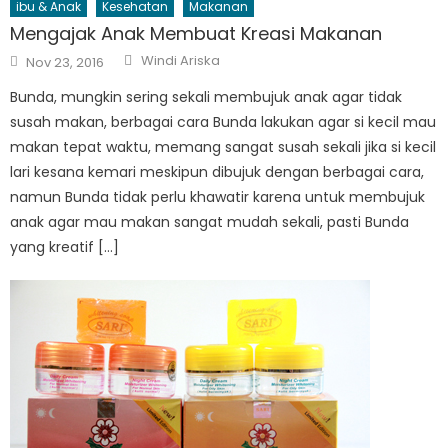
ibu & Anak
Kesehatan
Makanan
Mengajak Anak Membuat Kreasi Makanan
Author
Posted
Windi Ariska
Nov 23, 2016
on
Bunda, mungkin sering sekali membujuk anak agar tidak
susah makan, berbagai cara Bunda lakukan agar si kecil mau
makan tepat waktu, memang sangat susah sekali jika si kecil
lari kesana kemari meskipun dibujuk dengan berbagai cara,
namun Bunda tidak perlu khawatir karena untuk membujuk
anak agar mau makan sangat mudah sekali, pasti Bunda
yang kreatif […]