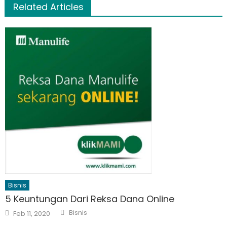
Related Articles
Bisnis
5 Keuntungan Dari Reksa Dana Online
Author
Posted
Bisnis
Feb 11, 2020
on