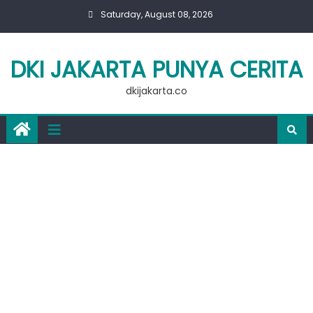
Skip
Saturday, August 08, 2026
to
content
DKI JAKARTA PUNYA CERITA
dkijakarta.co