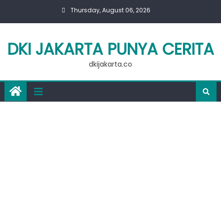
Skip
Thursday, August 06, 2026
to
content
DKI JAKARTA PUNYA CERITA
dkijakarta.co