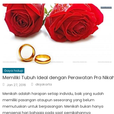
Gaya hidup
Memiliki Tubuh Ideal dengan Perawatan Pra Nika
Author
Posted
dkijakarta
Jan 27, 2016
on
Menikah adalah harapan setiap individu, baik yang sudah
memiliki pasangan ataupun seseorang yang belum
memutuskan untuk berpasangan. Menikah bukan hanya
mengenai hari bahagia pada saat pernikahannya