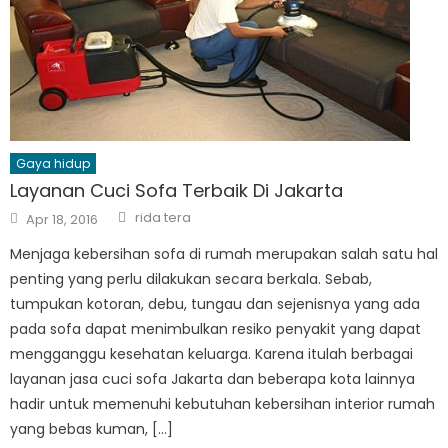
Gaya hidup
Layanan Cuci Sofa Terbaik Di Jakarta
Author
Posted
rida tera
Apr 18, 2016
on
Menjaga kebersihan sofa di rumah merupakan salah satu hal
penting yang perlu dilakukan secara berkala. Sebab,
tumpukan kotoran, debu, tungau dan sejenisnya yang ada
pada sofa dapat menimbulkan resiko penyakit yang dapat
mengganggu kesehatan keluarga. Karena itulah berbagai
layanan jasa cuci sofa Jakarta dan beberapa kota lainnya
hadir untuk memenuhi kebutuhan kebersihan interior rumah
yang bebas kuman, […]