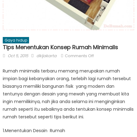
Gaya hidup
Tips Menentukan Konsep Rumah Minimalis
Posted
Author
on
Oct 5, 2015
dkijakarta
Comments Off
on
Tips
Menentukan
Rumah minimalis terbaru memang merupakan rumah
Konsep
impian bagi kebanyakan orang, terlebih lagi rumah tersebut
Rumah
biasanya memiliki bangunan fisik yang modern dan
Minimalis
tentunya dengan desain yang mewah yang membuat kita
ingin memilikinya, nah jika anda selama ini menginginkan
rumah seperti itu sebaiknya anda tentukan konsep minimalis
rumah tersebut seperti tips berikut ini.
1.Menentukan Desain Rumah