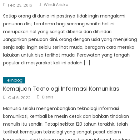
Author
Posted
Windi Ariska
Feb 23, 2016
on
Setiap orang di dunia ini pastinya tidak ingin mengalami
penuaan dini, terutama bagi seorang wanita hal ini
merupakan hal yang sangat dibenci dan dihindari.
Jangankan penuaan dini, orang dengan usia yang menjelang
senja saja ingin selalu terlihat muda, beragam cara mereka
lakukan untuk bisa terlihat muda. Perawatan yang tengah
popular di masyarakat kali ini adalah […]
Teknologi
Kemajuan Teknologi Informasi Komunikasi
Author
Posted
Bisnis
Oct 6, 2022
on
Manusia selalu mengembangkan teknologi informasi
komunikasi, kembali ke mesin cetak dan bahkan tindakan
menulis itu sendiri. Tetapi sekitar 120 tahun terakhir, telah
terlihat kemajuan teknologi yang sangat pesat dalam
komunikasi, dari telepon pertama hingga internet modern.