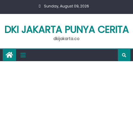
Skip
Sunday, August 09, 2026
to
content
DKI JAKARTA PUNYA CERITA
dkijakarta.co