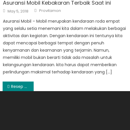
Asuransi Mobil Kebakaran Terbaik Saat ini
Author
Posted
Provitamon
May 5, 2018
on
Asuransi Mobil – Mobil merupakan kendaraan roda empat
yang selalu setia menemani kita dalam melakukan berbagai
aktivitas dan kegiatan. Dengan kendaraan ini tentunya kita
dapat mencapai berbagai tempat dengan penuh
kenyamanan dan keamanan yang terjamin. Namun,
memiliki mobil bukan berarti tidak ada masalah untuk
kelangsungan kendaraan. kita harus dapat memberikan
perlindungan maksimal terhadap kendaraan yang […]
Post
Resep Makanan Sehat
navigation