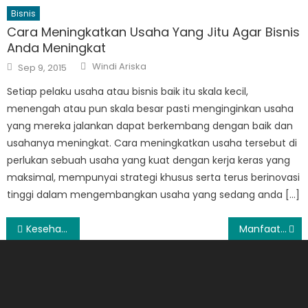
Bisnis
Cara Meningkatkan Usaha Yang Jitu Agar Bisnis
Anda Meningkat
Author
Posted
Windi Ariska
Sep 9, 2015
on
Setiap pelaku usaha atau bisnis baik itu skala kecil,
menengah atau pun skala besar pasti menginginkan usaha
yang mereka jalankan dapat berkembang dengan baik dan
usahanya meningkat. Cara meningkatkan usaha tersebut di
perlukan sebuah usaha yang kuat dengan kerja keras yang
maksimal, mempunyai strategi khusus serta terus berinovasi
tinggi dalam mengembangkan usaha yang sedang anda […]
Post
Kesehatan Wanita
Manfaat Buah Dan Sayur Untuk Wajah
navigation