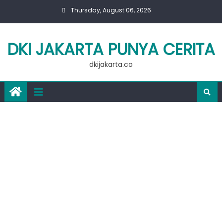
Skip
Thursday, August 06, 2026
to
content
DKI JAKARTA PUNYA CERITA
dkijakarta.co