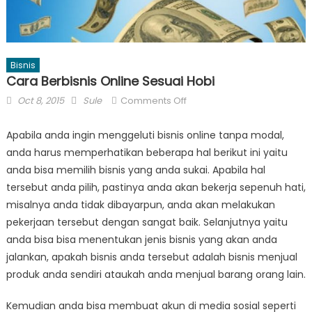
Bisnis
Cara Berbisnis Online Sesuai Hobi
Posted
Author
on
Oct 8, 2015
Sule
Comments Off
on
Cara
Berbisnis
Apabila anda ingin menggeluti bisnis online tanpa modal,
Online
anda harus memperhatikan beberapa hal berikut ini yaitu
Sesuai
anda bisa memilih bisnis yang anda sukai. Apabila hal
Hobi
tersebut anda pilih, pastinya anda akan bekerja sepenuh hati,
misalnya anda tidak dibayarpun, anda akan melakukan
pekerjaan tersebut dengan sangat baik. Selanjutnya yaitu
anda bisa bisa menentukan jenis bisnis yang akan anda
jalankan, apakah bisnis anda tersebut adalah bisnis menjual
produk anda sendiri ataukah anda menjual barang orang lain.
Kemudian anda bisa membuat akun di media sosial seperti