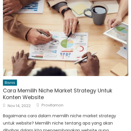
Bisnis
Cara Memilih Niche Market Strategy Untuk
Konten Website
Author
Posted
Provitamon
Nov 14, 2022
on
Bagaimana cara dalam memilih niche market strategy
untuk website? Memilih niche tentang apa yang akan
dibahas dalam kita mengembangkan website guna