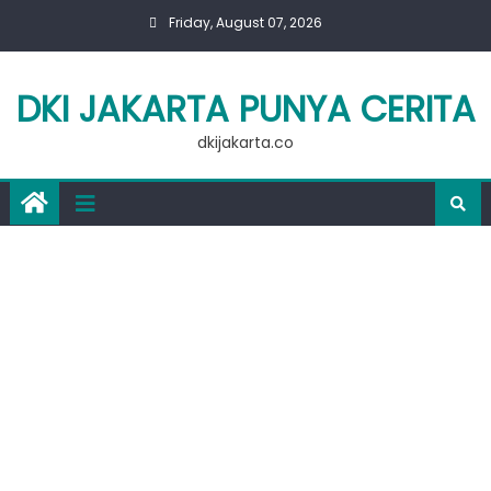
Skip
Friday, August 07, 2026
to
content
DKI JAKARTA PUNYA CERITA
dkijakarta.co