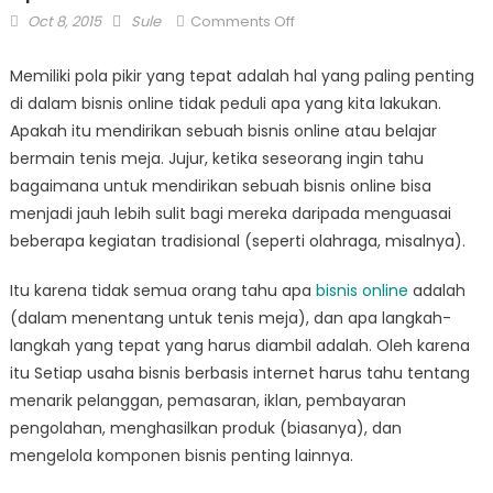
Posted
Author
on
Oct 8, 2015
Sule
Comments Off
on
Optimis
Untuk
Memiliki pola pikir yang tepat adalah hal yang paling penting
Memulai
di dalam bisnis online tidak peduli apa yang kita lakukan.
Bisnis
Apakah itu mendirikan sebuah bisnis online atau belajar
Online
bermain tenis meja. Jujur, ketika seseorang ingin tahu
bagaimana untuk mendirikan sebuah bisnis online bisa
menjadi jauh lebih sulit bagi mereka daripada menguasai
beberapa kegiatan tradisional (seperti olahraga, misalnya).
Itu karena tidak semua orang tahu apa
bisnis online
adalah
(dalam menentang untuk tenis meja), dan apa langkah-
langkah yang tepat yang harus diambil adalah. Oleh karena
itu Setiap usaha bisnis berbasis internet harus tahu tentang
menarik pelanggan, pemasaran, iklan, pembayaran
pengolahan, menghasilkan produk (biasanya), dan
mengelola komponen bisnis penting lainnya.