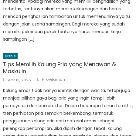
menderita. Apalagi mereka yang memiliki penghasilan yang
terbatas, tentunya akan merasa kekurangan dan harus
mencari penghasilan tambahan untuk memenuhinya yaitu
dengan jalan usaha sampingan. Bagi mereka yang sudah
memiliki pekerjaan pokok tentunya harus mencari kerja
sampingan […]
Bisnis
Tips Memilih Kalung Pria yang Menawan &
Maskulin
Author
Posted
Provitamon
Apr 13, 2026
on
Kalung emas tidak hanya identik dengan wanita, tetapi juga
menjadi pilihan gaya bagi pria yang ingin tampil lebih
percaya diri dan berkarakter. Dalam beberapa tahun terakhir,
tren perhiasan pria semakin berkembang, termasuk
penggunaan kalung pria dari material emas sebagai
pelengkap penampilan. Jika dipilih dengan tepat, kalung
emas dapat memberikan kesan maskulin, elegan, dan tetap