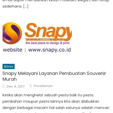
sederhana. […]
Bisnis
Snapy Melayani Layanan Pembuatan Souvenir
Murah
Author
Posted
Provitamon
Dec 4, 2017
on
Ketika akan menghelat sebuah pesta baik itu pesta
pernikahan maupun pesta lainnya kita akan disibukkan
dengan berbagai macam hal salah satunya adalah mencari