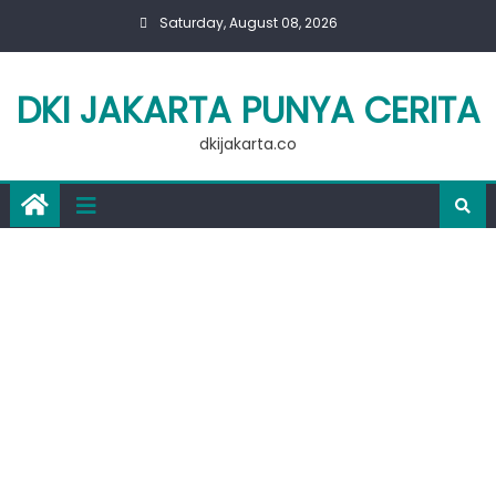
Skip
Saturday, August 08, 2026
to
content
DKI JAKARTA PUNYA CERITA
dkijakarta.co