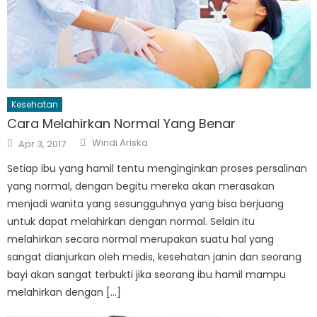
Kesehatan
Cara Melahirkan Normal Yang Benar
Author
Posted
Windi Ariska
Apr 3, 2017
on
Setiap ibu yang hamil tentu menginginkan proses persalinan
yang normal, dengan begitu mereka akan merasakan
menjadi wanita yang sesungguhnya yang bisa berjuang
untuk dapat melahirkan dengan normal. Selain itu
melahirkan secara normal merupakan suatu hal yang
sangat dianjurkan oleh medis, kesehatan janin dan seorang
bayi akan sangat terbukti jika seorang ibu hamil mampu
melahirkan dengan […]