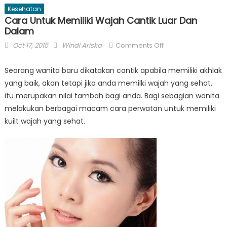
Kesehatan
Cara Untuk Memiliki Wajah Cantik Luar Dan
Dalam
Posted
Author
on
Oct 17, 2015
Windi Ariska
Comments Off
on
Cara
Untuk
Seorang wanita baru dikatakan cantik apabila memiliki akhlak
Memiliki
yang baik, akan tetapi jika anda memilki wajah yang sehat,
Wajah
itu merupakan nilai tambah bagi anda. Bagi sebagian wanita
Cantik
melakukan berbagai macam cara perwatan untuk memiliki
Luar
kuilt wajah yang sehat.
Dan
Dalam