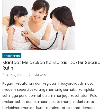
Kesehatan
Manfaat Melakukan Konsultasi Dokter Secara
Rutin
Author
Posted
rida tera
Aug 2, 2016
on
Ragam kebutuhan dan kegiatan masyarakat di masa
modern seperti sekarang memang semakin kompleks,
sehingga perlu cermat dalam menjaga kesehatan. Pola
makan sehat dan seimbang serta menghindari stress
berlebihan menjadi kunci penting tetap sehat dengan