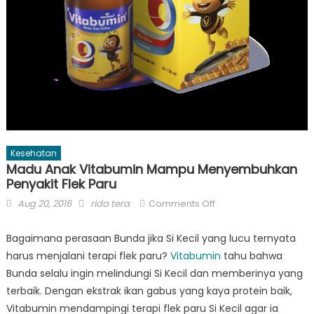
Kesehatan
Madu Anak Vitabumin Mampu Menyembuhkan
Penyakit Flek Paru
Posted
Author
on
Aug 20, 2016
rida tera
Comments Off
on
Madu
Anak
Bagaimana perasaan Bunda jika Si Kecil yang lucu ternyata
Vitabumin
harus menjalani terapi flek paru?
Vitabumin
tahu bahwa
Mampu
Bunda selalu ingin melindungi Si Kecil dan memberinya yang
Menyembuhkan
terbaik. Dengan ekstrak ikan gabus yang kaya protein baik,
Penyakit
Vitabumin mendampingi terapi flek paru Si Kecil agar ia