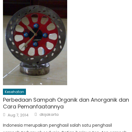
Kesehatan
Perbedaan Sampah Organik dan Anorganik dan
Cara Pemanfaatannya
Author
Posted
dkijakarta
Aug 7, 2014
on
Indonesia merupakan penghasil salah satu penghasil