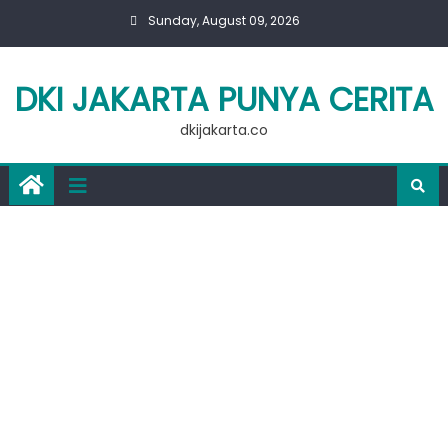
Skip
Sunday, August 09, 2026
to
content
DKI JAKARTA PUNYA CERITA
dkijakarta.co