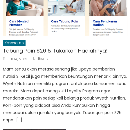
Kesehatan
Tabung Poin S26 & Tukarkan Hadiahnya!
Author
Posted
Bisnis
Jul 14, 2021
on
Mam tentu akan merasa senang jika upaya pemberian
nutrisi Si Kecil juga memberikan keuntungan menarik lainnya.
Wyeth Nutrilon memiliki program untuk para konsumen setia
mereka. Mam dapat mengikuti Loyalty Program agar
mendapatkan poin setiap kali belanja produk Wyeth Nutrilon.
Poin-poin yang didapat bisa Anda kumpulkan hingga
mencapai dalam jumlah yang banyak. Tabungan poin S26
dapat […]