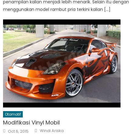
penampilan kalian menjadi lebih menarik. Selain itu dengan
menggunakan model rambut pria terkini kalian […]
Otomotif
Modifikasi Vinyl Mobil
Author
Posted
Windi Ariska
Oct 6, 2015
on