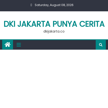
Skip
Saturday, August 08, 2026
to
content
DKI JAKARTA PUNYA CERITA
dkijakarta.co